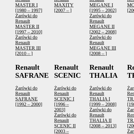
MASTER I
MAXITY
MEGANE I
M
[1980 – 1997]
[2007 – ]
[1995 – 2002]
[20
Żarówki do
Żarówki do
Renault
Renault
MASTER II
MEGANE II
[1997 – 2010]
[2002 – 2008]
Żarówki do
Żarówki do
Renault
Renault
MASTER III
MEGANE III
[2010 – ]
[2008 – ]
Renault
Renault
Renault
R
SAFRANE
SCENIC
THALIA
T
Żarówki do
Żarówki do
Żarówki do
Żar
Renault
Renault
Renault
Ren
SAFRANE
SCENIC I
THALIA I
TR
[1992 – 2000]
[1996 –
[1999 – 2008]
[19
2003]
Żarówki do
Żar
Żarówki do
Renault
Ren
Renault
THALIA II
TR
SCENIC II
[2008 – 2013]
[20
[2003 –
Żar