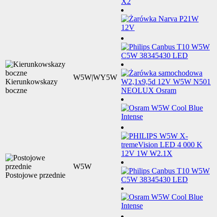
W5W|WY5W
Kierunkowskazy
boczne
W5W
Postojowe przednie