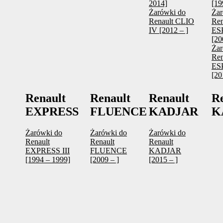
2014]
[19
Żarówki do
Żar
Renault CLIO
Ren
IV [2012 – ]
ES
[20
Żar
Ren
ES
[20
Renault
Renault
Renault
R
EXPRESS
FLUENCE
KADJAR
K
Żarówki do
Żarówki do
Żarówki do
Renault
Renault
Renault
EXPRESS III
FLUENCE
KADJAR
[1994 – 1999]
[2009 – ]
[2015 – ]