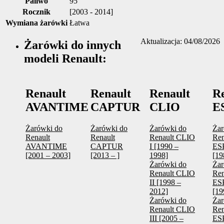
Paliwo
95
Rocznik
[2003 - 2014]
Wymiana żarówki
Łatwa
Aktualizacja: 04/08/2026
Żarówki do innych
modeli Renault:
Renault
Renault
Renault
R
AVANTIME
CAPTUR
CLIO
E
Żarówki do
Żarówki do
Żarówki do
Żar
Renault
Renault
Renault CLIO
Ren
AVANTIME
CAPTUR
I [1990 –
ES
[2001 – 2003]
[2013 – ]
1998]
[19
Żarówki do
Żar
Renault CLIO
Ren
II [1998 –
ES
2012]
[19
Żarówki do
Żar
Renault CLIO
Ren
III [2005 –
ES