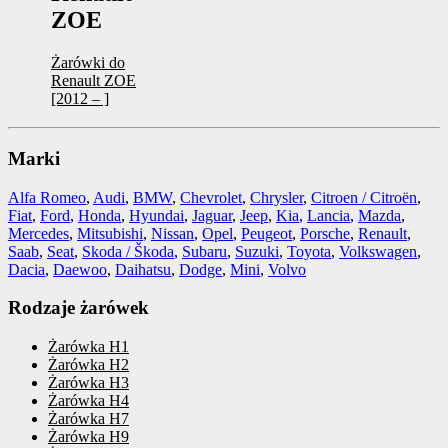
ZOE
Żarówki do
Renault ZOE
[2012 – ]
Marki
Alfa Romeo
,
Audi
,
BMW
,
Chevrolet
,
Chrysler
,
Citroen / Citroën
,
Fiat
,
Ford
,
Honda
,
Hyundai
,
Jaguar
,
Jeep
,
Kia
,
Lancia
,
Mazda
,
Mercedes
,
Mitsubishi
,
Nissan
,
Opel
,
Peugeot
,
Porsche
,
Renault
,
Saab
,
Seat
,
Skoda / Škoda
,
Subaru
,
Suzuki
,
Toyota
,
Volkswagen
,
Dacia
,
Daewoo
,
Daihatsu
,
Dodge
,
Mini
,
Volvo
Rodzaje żarówek
Żarówka H1
Żarówka H2
Żarówka H3
Żarówka H4
Żarówka H7
Żarówka H9