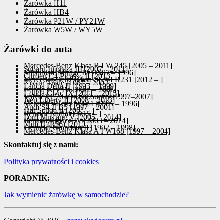
Żarówka H11
Żarówka HB4
Żarówka P21W / PY21W
Żarówka W5W / WY5W
Żarówki do auta
Mercedes-Benz Klasa B I W 245 [2005 – 2011]
Subaru Impreza III [2007 – 2011]
Mitsubishi Mirage III [1987 – 1996]
Citroen C4 Picasso II [2013 – ]
Mercedes-Benz Klasa SL VI R231 [2012 – ]
Nissan Trade [1987 – 2002]
Lancia Delta II [1993 – 1999]
Honda City IV [2002 – 2007]
Honda Civic IX [2011 – 2015]
Volvo XC70 Cross Country [1997–2007]
Jeep Liberty II [2008 – 2013]
Mercedes-Benz W124 [1985 – 1996]
Audi S4 II B5 [1997 – 2001]
Fiat Scudo II [2007 – ]
Renault Kadjar [2015 – ]
Ford Mustang V [2005 – 2014]
Renault Espace IV [2003 – 2014]
Mini II (R56) [2010–]
Hyundai Grandeur II [1992 – 1998]
Mercedes-Benz Klasa A I W168 [1997 – 2004]
Skontaktuj się z nami:
Polityka prywatności i cookies
PORADNIK:
Jak wymienić żarówkę w samochodzie?