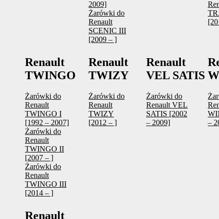
2009]
Ren
Żarówki do
TR
Renault
[20
SCENIC III
[2009 – ]
Renault
Renault
Renault
R
TWINGO
TWIZY
VEL SATIS
W
Żarówki do
Żarówki do
Żarówki do
Żar
Renault
Renault
Renault VEL
Ren
TWINGO I
TWIZY
SATIS [2002
WI
[1992 – 2007]
[2012 – ]
– 2009]
– 2
Żarówki do
Renault
TWINGO II
[2007 – ]
Żarówki do
Renault
TWINGO III
[2014 – ]
Renault