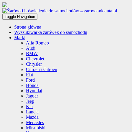
Toggle Navigation
Strona główna
Wyszukiwarka żarówek do samochodu
Marki
Alfa Romeo
Audi
BMW
Chevrolet
Chrysler
Citroen / Citroën
Fiat
Ford
Honda
Hyundai
Jaguar
Jeep
Kia
Lancia
Mazda
Mercedes
Mitsubishi