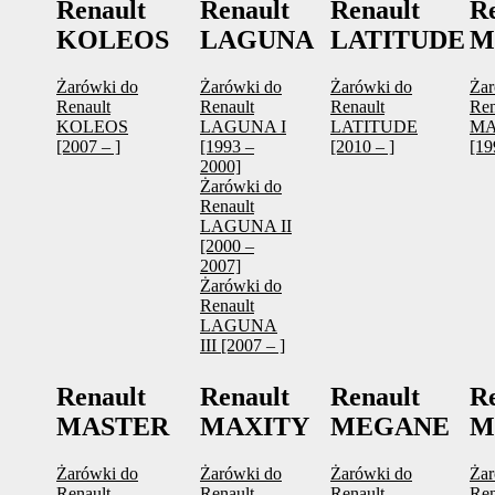
Renault
Renault
Renault
R
KOLEOS
LAGUNA
LATITUDE
M
Żarówki do
Żarówki do
Żarówki do
Żar
Renault
Renault
Renault
Ren
KOLEOS
LAGUNA I
LATITUDE
MA
[2007 – ]
[1993 –
[2010 – ]
[19
2000]
Żarówki do
Renault
LAGUNA II
[2000 –
2007]
Żarówki do
Renault
LAGUNA
III [2007 – ]
Renault
Renault
Renault
R
MASTER
MAXITY
MEGANE
M
Żarówki do
Żarówki do
Żarówki do
Żar
Renault
Renault
Renault
Ren