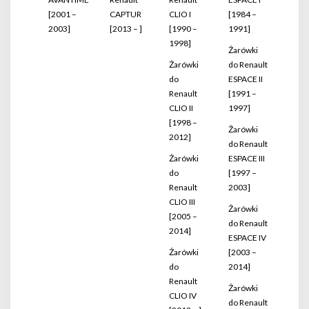
[2001 –
CAPTUR
CLIO I
[1984 –
2003]
[2013 – ]
[1990 –
1991]
1998]
Żarówki
Żarówki
do Renault
do
ESPACE II
Renault
[1991 –
CLIO II
1997]
[1998 –
Żarówki
2012]
do Renault
Żarówki
ESPACE III
do
[1997 –
Renault
2003]
CLIO III
Żarówki
[2005 –
do Renault
2014]
ESPACE IV
Żarówki
[2003 –
do
2014]
Renault
Żarówki
CLIO IV
do Renault