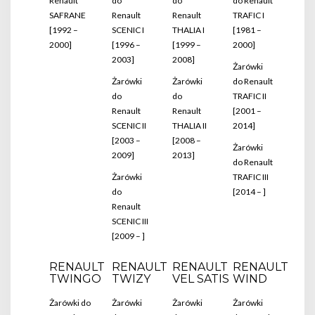
Renault
do
do
do Renault
SAFRANE
Renault
Renault
TRAFIC I
[1992 –
SCENIC I
THALIA I
[1981 –
2000]
[1996 –
[1999 –
2000]
2003]
2008]
Żarówki
Żarówki
Żarówki
do Renault
do
do
TRAFIC II
Renault
Renault
[2001 –
SCENIC II
THALIA II
2014]
[2003 –
[2008 –
Żarówki
2009]
2013]
do Renault
Żarówki
TRAFIC III
do
[2014 – ]
Renault
SCENIC III
[2009 – ]
RENAULT
RENAULT
RENAULT
RENAULT
TWINGO
TWIZY
VEL SATIS
WIND
Żarówki do
Żarówki
Żarówki
Żarówki