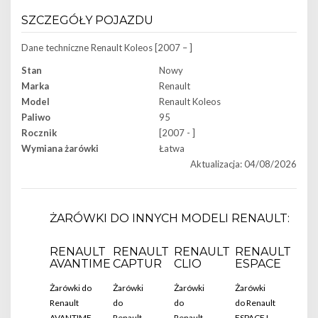
SZCZEGÓŁY POJAZDU
Dane techniczne
Renault Koleos [2007 – ]
Stan
Nowy
Marka
Renault
Model
Renault Koleos
Paliwo
95
Rocznik
[2007 - ]
Wymiana żarówki
Łatwa
Aktualizacja: 04/08/2026
ŻARÓWKI DO INNYCH MODELI RENAULT:
RENAULT
RENAULT
RENAULT
RENAULT
AVANTIME
CAPTUR
CLIO
ESPACE
Żarówki do
Żarówki
Żarówki
Żarówki
Renault
do
do
do Renault
AVANTIME
Renault
Renault
ESPACE I