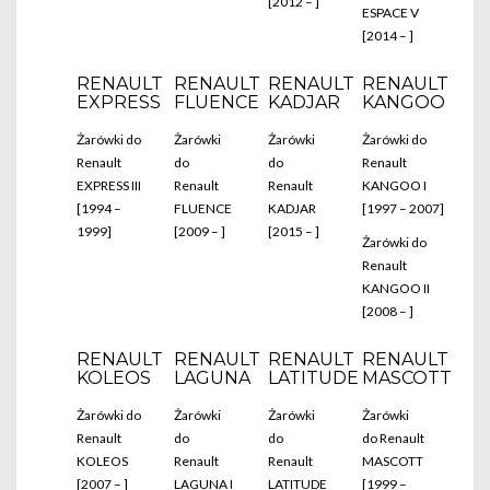
[2012 – ]
ESPACE V
[2014 – ]
RENAULT
RENAULT
RENAULT
RENAULT
EXPRESS
FLUENCE
KADJAR
KANGOO
Żarówki do
Żarówki
Żarówki
Żarówki do
Renault
do
do
Renault
EXPRESS III
Renault
Renault
KANGOO I
[1994 –
FLUENCE
KADJAR
[1997 – 2007]
1999]
[2009 – ]
[2015 – ]
Żarówki do
Renault
KANGOO II
[2008 – ]
RENAULT
RENAULT
RENAULT
RENAULT
KOLEOS
LAGUNA
LATITUDE
MASCOTT
Żarówki do
Żarówki
Żarówki
Żarówki
Renault
do
do
do Renault
KOLEOS
Renault
Renault
MASCOTT
[2007 – ]
LAGUNA I
LATITUDE
[1999 –