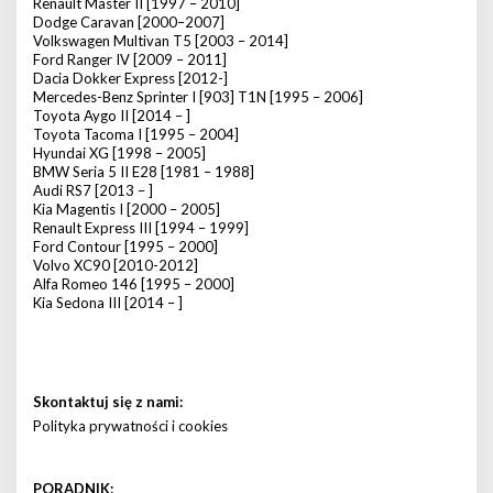
Renault Master II [1997 – 2010]
Dodge Caravan [2000–2007]
Volkswagen Multivan T5 [2003 – 2014]
Ford Ranger IV [2009 – 2011]
Dacia Dokker Express [2012-]
Mercedes-Benz Sprinter I [903] T1N [1995 – 2006]
Toyota Aygo II [2014 – ]
Toyota Tacoma I [1995 – 2004]
Hyundai XG [1998 – 2005]
BMW Seria 5 II E28 [1981 – 1988]
Audi RS7 [2013 – ]
Kia Magentis I [2000 – 2005]
Renault Express III [1994 – 1999]
Ford Contour [1995 – 2000]
Volvo XC90 [2010-2012]
Alfa Romeo 146 [1995 – 2000]
Kia Sedona III [2014 – ]
Skontaktuj się z nami:
Polityka prywatności i cookies
PORADNIK: