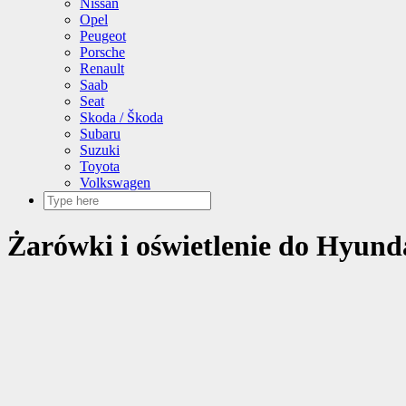
Nissan
Opel
Peugeot
Porsche
Renault
Saab
Seat
Skoda / Škoda
Subaru
Suzuki
Toyota
Volkswagen
Żarówki i oświetlenie do Hyunda