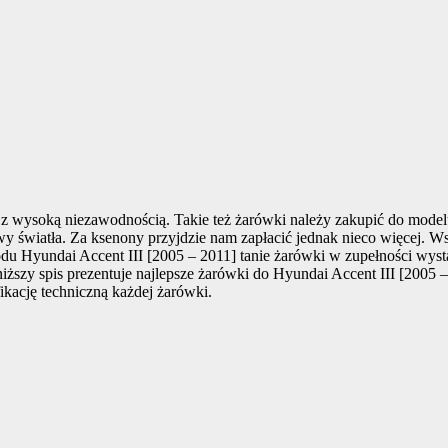
z wysoką niezawodnością. Takie też żarówki należy zakupić do mode
rwy światła. Za ksenony przyjdzie nam zapłacić jednak nieco więcej. W
Hyundai Accent III [2005 – 2011] tanie żarówki w zupełności wystarc
ższy spis prezentuje najlepsze żarówki do Hyundai Accent III [2005 –
kację techniczną każdej żarówki.