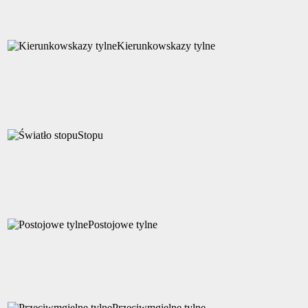
Kierunkowskazy tylne
Stopu
Postojowe tylne
Przeciwmgielne tylne