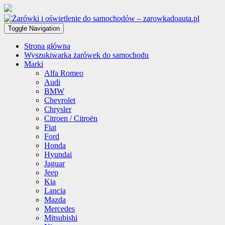
Toggle Navigation
Strona główna
Wyszukiwarka żarówek do samochodu
Marki
Alfa Romeo
Audi
BMW
Chevrolet
Chrysler
Citroen / Citroën
Fiat
Ford
Honda
Hyundai
Jaguar
Jeep
Kia
Lancia
Mazda
Mercedes
Mitsubishi