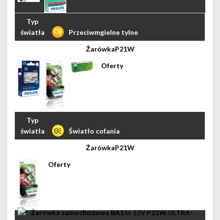
Przeciwmgielne tylne
P21W
Światło cofania
P21W