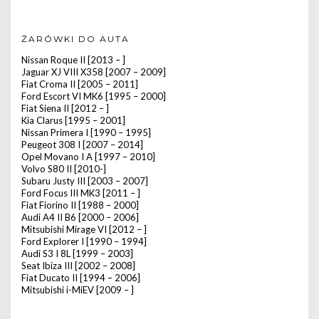
ŻARÓWKI DO AUTA
Nissan Roque II [2013 – ]
Jaguar XJ VIII X358 [2007 – 2009]
Fiat Croma II [2005 – 2011]
Ford Escort VI MK6 [1995 – 2000]
Fiat Siena II [2012 – ]
Kia Clarus [1995 – 2001]
Nissan Primera I [1990 – 1995]
Peugeot 308 I [2007 – 2014]
Opel Movano I A [1997 – 2010]
Volvo S80 II [2010-]
Subaru Justy III [2003 – 2007]
Ford Focus III MK3 [2011 – ]
Fiat Fiorino II [1988 – 2000]
Audi A4 II B6 [2000 – 2006]
Mitsubishi Mirage VI [2012 – ]
Ford Explorer I [1990 – 1994]
Audi S3 I 8L [1999 – 2003]
Seat Ibiza III [2002 – 2008]
Fiat Ducato II [1994 – 2006]
Mitsubishi i-MiEV [2009 – ]