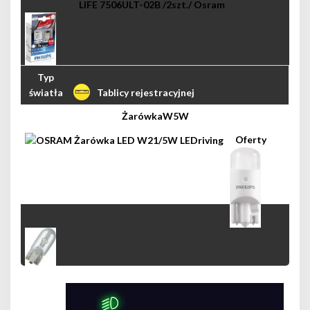
Tablicy rejestracyjnej
W5W