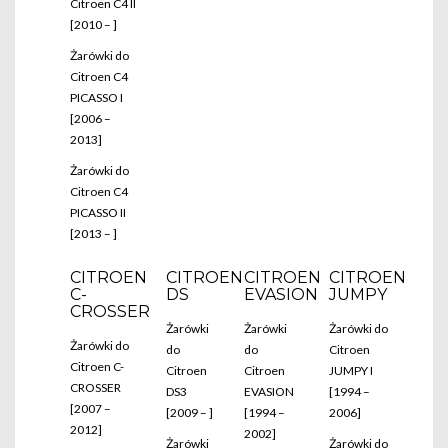
Citroen C4 II
[2010 – ]
Żarówki do
Citroen C4
PICASSO I
[2006 –
2013]
Żarówki do
Citroen C4
PICASSO II
[2013 – ]
CITROEN
CITROEN
CITROEN
CITROEN
C-
DS
EVASION
JUMPY
CROSSER
Żarówki
Żarówki
Żarówki do
Żarówki do
do
do
Citroen
Citroen C-
Citroen
Citroen
JUMPY I
CROSSER
DS3
EVASION
[1994 –
[2007 –
[2009 – ]
[1994 –
2006]
2012]
2002]
Żarówki
Żarówki do