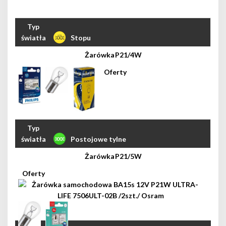
Stopu
P21/4W
Postojowe tylne
P21/5W