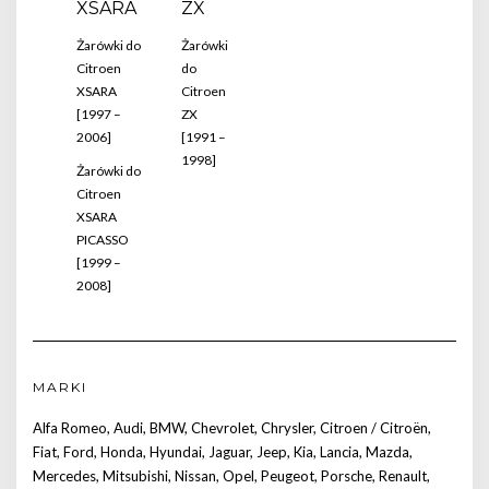
XSARA
ZX
Żarówki do
Żarówki
Citroen
do
XSARA
Citroen
[1997 –
ZX
2006]
[1991 –
1998]
Żarówki do
Citroen
XSARA
PICASSO
[1999 –
2008]
MARKI
Alfa Romeo
,
Audi
,
BMW
,
Chevrolet
,
Chrysler
,
Citroen / Citroën
,
Fiat
,
Ford
,
Honda
,
Hyundai
,
Jaguar
,
Jeep
,
Kia
,
Lancia
,
Mazda
,
Mercedes
,
Mitsubishi
,
Nissan
,
Opel
,
Peugeot
,
Porsche
,
Renault
,