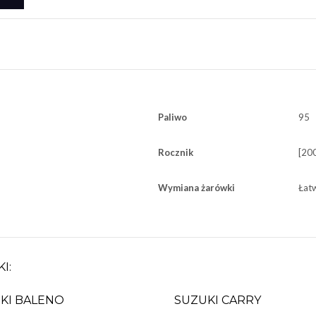
Paliwo
95
Rocznik
[20
Wymiana żarówki
Łat
I:
KI BALENO
SUZUKI CARRY