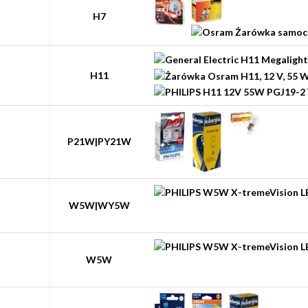
H7
H11
P21W|PY21W
W5W|WY5W
W5W