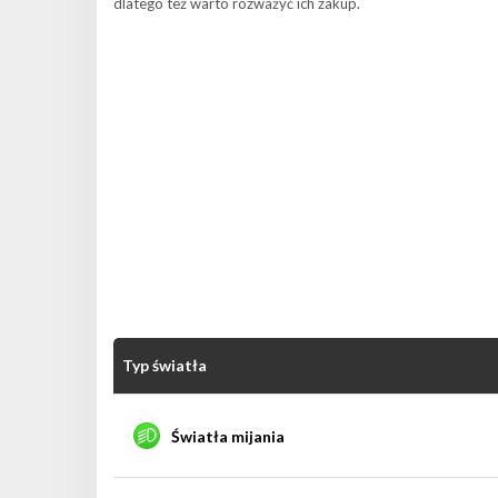
dlatego też warto rozważyć ich zakup.
Typ światła
Światła mijania