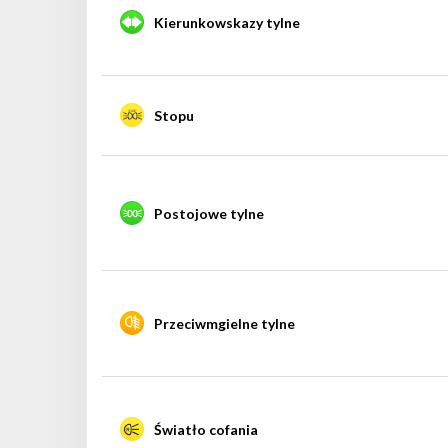
Kierunkowskazy tylne
Stopu
Postojowe tylne
Przeciwmgielne tylne
Światło cofania