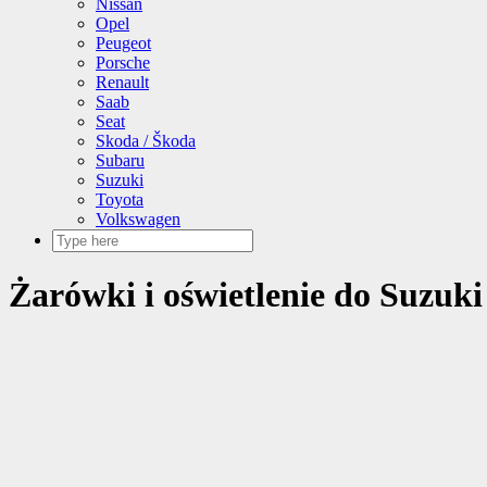
Nissan
Opel
Peugeot
Porsche
Renault
Saab
Seat
Skoda / Škoda
Subaru
Suzuki
Toyota
Volkswagen
Żarówki i oświetlenie do Suzuki