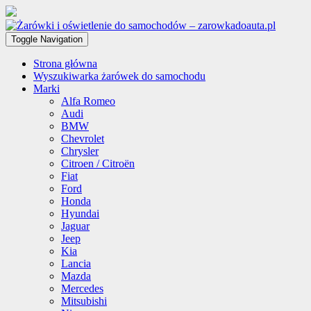
Toggle Navigation
Strona główna
Wyszukiwarka żarówek do samochodu
Marki
Alfa Romeo
Audi
BMW
Chevrolet
Chrysler
Citroen / Citroën
Fiat
Ford
Honda
Hyundai
Jaguar
Jeep
Kia
Lancia
Mazda
Mercedes
Mitsubishi