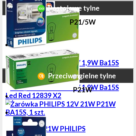
Postojowe tylne
P21/5W
Przeciwmgielne tylne
P21W