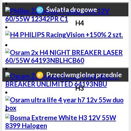
Światła drogowe
H4
Przeciwmgielne przednie
H3