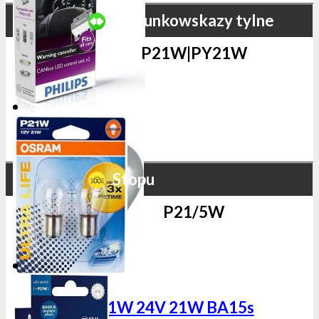
Kierunkowskazy tylne
P21W|PY21W
Stopu
P21/5W