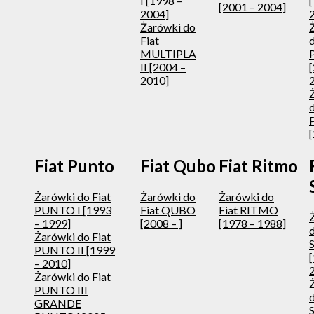
I [1998 –
[2001 – 2004]
2004]
Żarówki do
Fiat
d
MULTIPLA
II [2004 –
2010]
d
[
Fiat Punto
Fiat Qubo
Fiat Ritmo
Żarówki do Fiat
Żarówki do
Żarówki do
PUNTO I [1993
Fiat QUBO
Fiat RITMO
– 1999]
[2008 – ]
[1978 – 1988]
d
Żarówki do Fiat
PUNTO II [1999
– 2010]
Żarówki do Fiat
PUNTO III
d
GRANDE