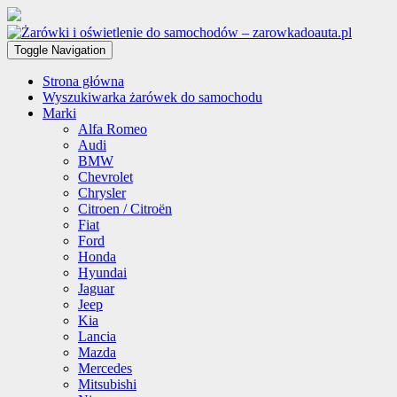
Toggle Navigation
Strona główna
Wyszukiwarka żarówek do samochodu
Marki
Alfa Romeo
Audi
BMW
Chevrolet
Chrysler
Citroen / Citroën
Fiat
Ford
Honda
Hyundai
Jaguar
Jeep
Kia
Lancia
Mazda
Mercedes
Mitsubishi