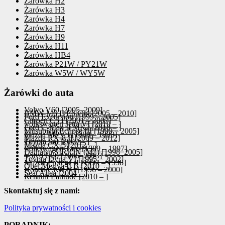
Żarówka H2
Żarówka H3
Żarówka H4
Żarówka H7
Żarówka H9
Żarówka H11
Żarówka HB4
Żarówka P21W / PY21W
Żarówka W5W / WY5W
Żarówki do auta
Volvo V60 [2005–2009]
BMW M6 II E63/64 [2005 – 2010]
Ford Excursion [1999 – 2005]
Citroen C5 I [2001 – 2007]
Volkswagen Jetta VI [2010 – ]
Ford C-Max II MK2 [2010 – ]
Mitsubishi Eclipse III [1999 – 2005]
Mazda MPV I [1989 – 1999]
Mazda RX-8 II [2009 – 2012]
Toyota Sai [2009 – ]
Mazda CX-5 [2012 – ]
Volkswagen Taro [1989 – 1997]
Daihatsu SIRION (M1) [1998–2005]
Volvo C30 [2006–2013]
Toyota Dyna VI [1995 – 2002]
Mazda Protege II [1994 – 1998]
Opel Meriva II B [2010 – ]
Honda Civic VI [1996 – 2000]
Seat Altea [2004 – ]
Renault Latitude [2010 – ]
Skontaktuj się z nami:
Polityka prywatności i cookies
PORADNIK: