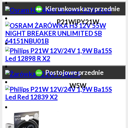
Kierunkowskazy przednie
P21W|PY21W
Postojowe przednie
W5W