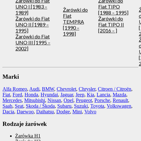
Żarówki do Fiat
Żarówki do
UNO I [1983 –
Fiat TIPO
Żarówki do
1989]
[1988 – 1995]
Fiat
d
Żarówki do Fiat
Żarówki do
TEMPRA
UNO II [1989 –
Fiat TIPO II
[1990 –
1995]
[2016 – ]
1998]
Żarówki do Fiat
UNO III [1995 –
d
2002]
Marki
Alfa Romeo
,
Audi
,
BMW
,
Chevrolet
,
Chrysler
,
Citroen / Citroën
,
Fiat
,
Ford
,
Honda
,
Hyundai
,
Jaguar
,
Jeep
,
Kia
,
Lancia
,
Mazda
,
Mercedes
,
Mitsubishi
,
Nissan
,
Opel
,
Peugeot
,
Porsche
,
Renault
,
Saab
,
Seat
,
Skoda / Škoda
,
Subaru
,
Suzuki
,
Toyota
,
Volkswagen
,
Dacia
,
Daewoo
,
Daihatsu
,
Dodge
,
Mini
,
Volvo
Rodzaje żarówek
Żarówka H1