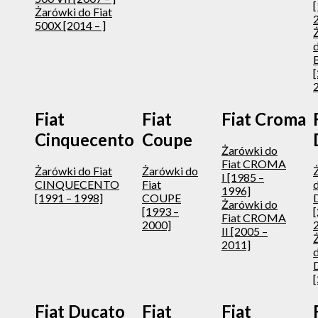
Żarówki do Fiat
500X [2014 – ]
d
Fiat
Fiat
Fiat Croma
Cinquecento
Coupe
Żarówki do
Fiat CROMA
Żarówki do Fiat
Żarówki do
I [1985 –
CINQUECENTO
Fiat
d
1996]
[1991 – 1998]
COUPE
Żarówki do
[1993 –
Fiat CROMA
2000]
II [2005 –
2011]
d
[
Fiat Ducato
Fiat
Fiat