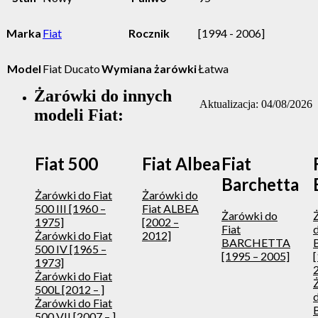
Marka
Fiat
Rocznik
[1994 - 2006]
Model
Fiat Ducato
Wymiana żarówki
Łatwa
Żarówki do innych
Aktualizacja: 04/08/2026
modeli Fiat:
Fiat 500
Fiat Albea
Fiat
Barchetta
Żarówki do Fiat
Żarówki do
500 III [1960 –
Fiat ALBEA
Żarówki do
1975]
[2002 –
Fiat
d
Żarówki do Fiat
2012]
BARCHETTA
500 IV [1965 –
[1995 – 2005]
1973]
Żarówki do Fiat
500L [2012 – ]
d
Żarówki do Fiat
500 VII [2007 – ]