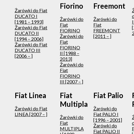
Fiorino
Freemont
Żarówki do Fiat
DUCATO I
d
Żarówki do
Żarówki do
[1981 – 1993]
Fiat
Fiat
Żarówki do Fiat
FIORINO
FREEMONT
DUCATO II
Żarówki do
[2011 – ]
[1994 – 2006]
Fiat
Żarówki do Fiat
FIORINO
DUCATO III
II [1988 –
[2006 – ]
2013]
Żarówki do
Fiat
FIORINO
III [2007 – ]
Fiat Linea
Fiat
Fiat Palio
Multipla
Żarówki do Fiat
Żarówki do
LINEA [2007 – ]
Fiat PALIO I
Żarówki do
[1996 – 2001]
Fiat
d
Żarówki do
MULTIPLA
Fiat PALIO II