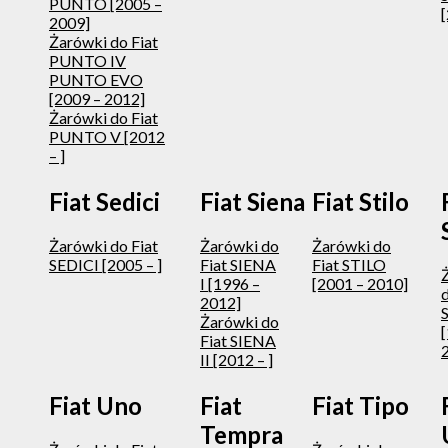
PUNTO [2005 –
[
2009]
Żarówki do Fiat
PUNTO IV
PUNTO EVO
[2009 – 2012]
Żarówki do Fiat
PUNTO V [2012
– ]
Fiat Sedici
Fiat Siena
Fiat Stilo
Żarówki do Fiat
Żarówki do
Żarówki do
SEDICI [2005 – ]
Fiat SIENA
Fiat STILO
I [1996 –
[2001 – 2010]
d
2012]
Żarówki do
Fiat SIENA
II [2012 – ]
Fiat Uno
Fiat
Fiat Tipo
Tempra