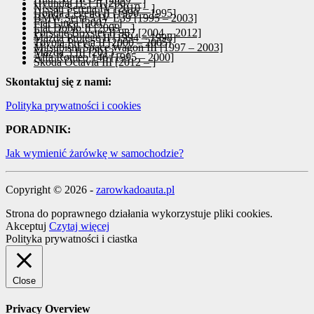
Hyundai H-1 II [2007 – ]
Nissan Serena IV [2010 – ]
Honda Legend II [1990 – 1995]
BMW Seria 5 IV E39 [1995 – 2003]
Fiat Linea [2007 – ]
Fiat Doblo II [2009 – ]
Porsche Boxster II 987 [2004 – 2012]
Mazda Protege II [1994 – 1998]
Toyota Previa II [2000 – 2005]
Mitsubishi Space Wagon III [1997 – 2003]
Mazda 3 III [2013 – ]
Alfa Romeo 146 [1995 – 2000]
Skoda Octavia III [2012 – ]
Skontaktuj się z nami:
Polityka prywatności i cookies
PORADNIK:
Jak wymienić żarówkę w samochodzie?
Copyright © 2026 -
zarowkadoauta.pl
Strona do poprawnego działania wykorzystuje pliki cookies.
Akceptuj
Czytaj więcej
Polityka prywatności i ciastka
Close
Privacy Overview