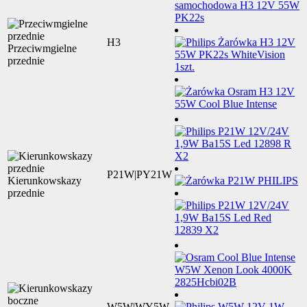
H3
Przeciwmgielne
przednie
P21W|PY21W
Kierunkowskazy
przednie
W5W|WY5W