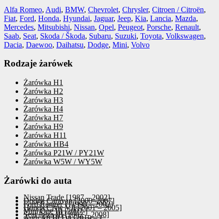
Alfa Romeo
,
Audi
,
BMW
,
Chevrolet
,
Chrysler
,
Citroen / Citroën
,
Fiat
,
Ford
,
Honda
,
Hyundai
,
Jaguar
,
Jeep
,
Kia
,
Lancia
,
Mazda
,
Mercedes
,
Mitsubishi
,
Nissan
,
Opel
,
Peugeot
,
Porsche
,
Renault
,
Saab
,
Seat
,
Skoda / Škoda
,
Subaru
,
Suzuki
,
Toyota
,
Volkswagen
,
Dacia
,
Daewoo
,
Daihatsu
,
Dodge
,
Mini
,
Volvo
Rodzaje żarówek
Żarówka H1
Żarówka H2
Żarówka H3
Żarówka H4
Żarówka H7
Żarówka H9
Żarówka H11
Żarówka HB4
Żarówka P21W / PY21W
Żarówka W5W / WY5W
Żarówki do auta
Nissan Trade [1987 – 2002]
Dodge Caravan [2000–2007]
Ford Ranger I [1998 – 2002]
Honda Civic VII [2001 – 2005]
Mini One III [2007-]
Seat Ibiza III [2002 – 2008]
Audi A8 III D4 [2010 – ]