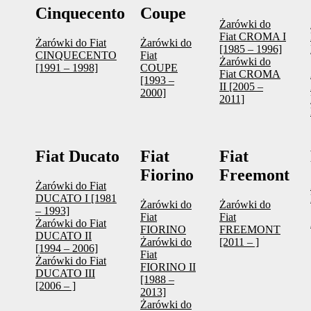
Cinquecento
Coupe
Żarówki do
Fiat CROMA I
Żarówki do Fiat
Żarówki do
[1985 – 1996]
CINQUECENTO
Fiat
Żarówki do
[1991 – 1998]
COUPE
Fiat CROMA
[1993 –
II [2005 –
2000]
2011]
Fiat Ducato
Fiat
Fiat
Fiorino
Freemont
Żarówki do Fiat
DUCATO I [1981
Żarówki do
Żarówki do
– 1993]
Fiat
Fiat
Żarówki do Fiat
FIORINO
FREEMONT
DUCATO II
Żarówki do
[2011 – ]
[1994 – 2006]
Fiat
Żarówki do Fiat
FIORINO II
DUCATO III
[1988 –
[2006 – ]
2013]
Żarówki do