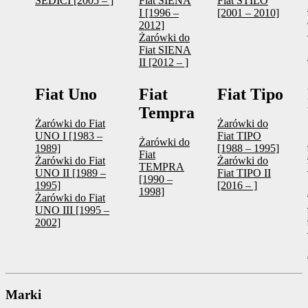
SEDICI [2005 – ]
Fiat SIENA
Fiat STILO
I [1996 –
[2001 – 2010]
2012]
Żarówki do
Fiat SIENA
II [2012 – ]
Fiat Uno
Fiat
Fiat Tipo
Tempra
Żarówki do Fiat
Żarówki do
UNO I [1983 –
Fiat TIPO
Żarówki do
1989]
[1988 – 1995]
Fiat
Żarówki do Fiat
Żarówki do
TEMPRA
UNO II [1989 –
Fiat TIPO II
[1990 –
1995]
[2016 – ]
1998]
Żarówki do Fiat
UNO III [1995 –
2002]
Marki