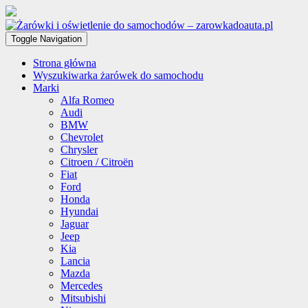
Toggle Navigation
Strona główna
Wyszukiwarka żarówek do samochodu
Marki
Alfa Romeo
Audi
BMW
Chevrolet
Chrysler
Citroen / Citroën
Fiat
Ford
Honda
Hyundai
Jaguar
Jeep
Kia
Lancia
Mazda
Mercedes
Mitsubishi