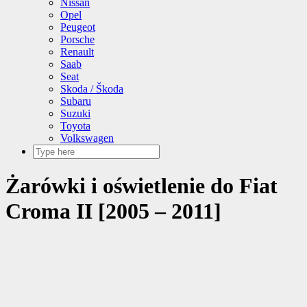
Nissan
Opel
Peugeot
Porsche
Renault
Saab
Seat
Skoda / Škoda
Subaru
Suzuki
Toyota
Volkswagen
Żarówki i oświetlenie do Fiat
Croma II [2005 – 2011]