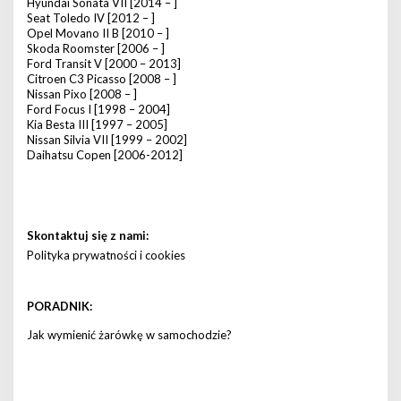
Hyundai Sonata VII [2014 – ]
Seat Toledo IV [2012 – ]
Opel Movano II B [2010 – ]
Skoda Roomster [2006 – ]
Ford Transit V [2000 – 2013]
Citroen C3 Picasso [2008 – ]
Nissan Pixo [2008 – ]
Ford Focus I [1998 – 2004]
Kia Besta III [1997 – 2005]
Nissan Silvia VII [1999 – 2002]
Daihatsu Copen [2006-2012]
Skontaktuj się z nami:
Polityka prywatności i cookies
PORADNIK:
Jak wymienić żarówkę w samochodzie?