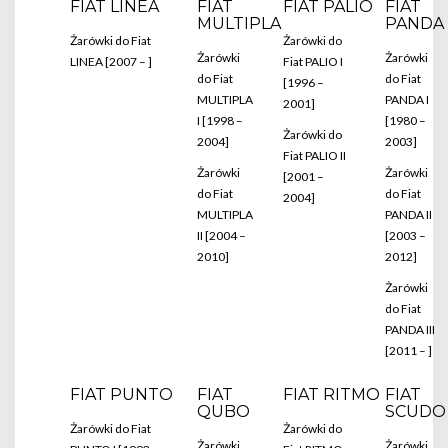
FIAT LINEA
FIAT
FIAT PALIO
FIAT
MULTIPLA
PANDA
Żarówki do Fiat
Żarówki do
Żarówki
Żarówki
LINEA [2007 – ]
Fiat PALIO I
do Fiat
do Fiat
[1996 –
MULTIPLA
PANDA I
2001]
I [1998 –
[1980 –
Żarówki do
2004]
2003]
Fiat PALIO II
Żarówki
Żarówki
[2001 –
do Fiat
do Fiat
2004]
MULTIPLA
PANDA II
II [2004 –
[2003 –
2010]
2012]
Żarówki
do Fiat
PANDA III
[2011 – ]
FIAT PUNTO
FIAT
FIAT RITMO
FIAT
QUBO
SCUDO
Żarówki do Fiat
Żarówki do
Żarówki
Żarówki