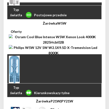
Postojowe przednie
W5W
Kierunkowskazy tylne
P21W|PY21W