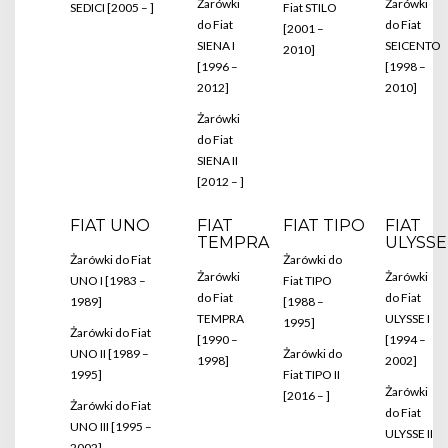
Żarówki
Żarówki
SEDICI [2005 – ]
Fiat STILO
do Fiat
do Fiat
[2001 –
SIENA I
SEICENTO
2010]
[1996 –
[1998 –
2012]
2010]
Żarówki
do Fiat
SIENA II
[2012 – ]
FIAT UNO
FIAT
FIAT TIPO
FIAT
TEMPRA
ULYSSE
Żarówki do Fiat
Żarówki do
Żarówki
Żarówki
UNO I [1983 –
Fiat TIPO
do Fiat
do Fiat
1989]
[1988 –
TEMPRA
ULYSSE I
1995]
Żarówki do Fiat
[1990 –
[1994 –
UNO II [1989 –
Żarówki do
1998]
2002]
1995]
Fiat TIPO II
Żarówki
[2016 – ]
Żarówki do Fiat
do Fiat
UNO III [1995 –
ULYSSE II
2002]