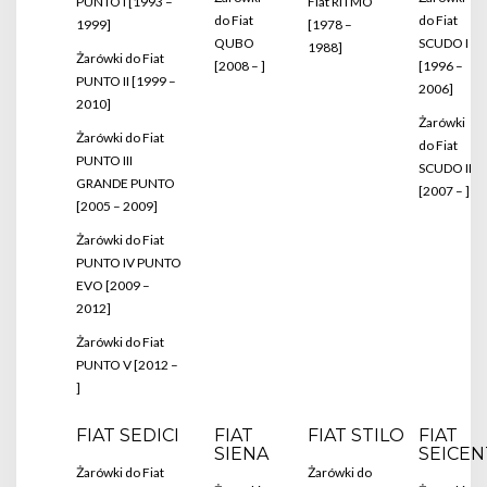
PUNTO I [1993 –
Fiat RITMO
do Fiat
do Fiat
1999]
[1978 –
QUBO
SCUDO I
1988]
Żarówki do Fiat
[2008 – ]
[1996 –
PUNTO II [1999 –
2006]
2010]
Żarówki
Żarówki do Fiat
do Fiat
PUNTO III
SCUDO II
GRANDE PUNTO
[2007 – ]
[2005 – 2009]
Żarówki do Fiat
PUNTO IV PUNTO
EVO [2009 –
2012]
Żarówki do Fiat
PUNTO V [2012 –
]
FIAT SEDICI
FIAT
FIAT STILO
FIAT
SIENA
SEICE
Żarówki do Fiat
Żarówki do