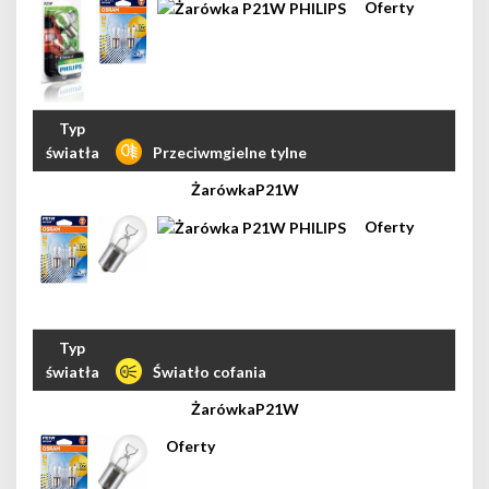
Przeciwmgielne tylne
P21W
Światło cofania
P21W