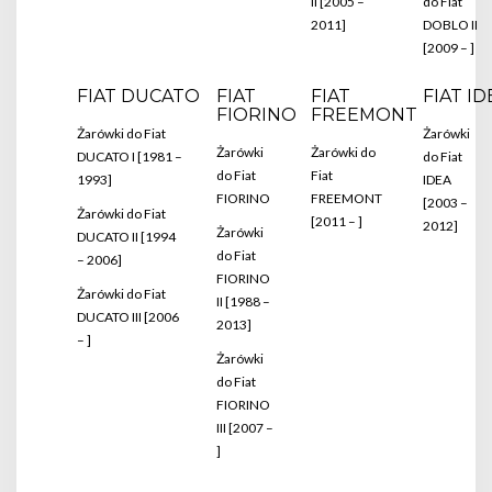
II [2005 –
do Fiat
2011]
DOBLO II
[2009 – ]
FIAT DUCATO
FIAT
FIAT
FIAT ID
FIORINO
FREEMONT
Żarówki do Fiat
Żarówki
Żarówki
Żarówki do
DUCATO I [1981 –
do Fiat
do Fiat
Fiat
1993]
IDEA
FIORINO
FREEMONT
[2003 –
Żarówki do Fiat
[2011 – ]
2012]
Żarówki
DUCATO II [1994
do Fiat
– 2006]
FIORINO
Żarówki do Fiat
II [1988 –
DUCATO III [2006
2013]
– ]
Żarówki
do Fiat
FIORINO
III [2007 –
]