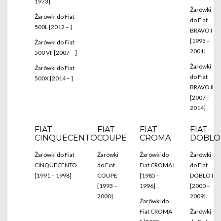
1973]
Żarówki
Żarówki do Fiat
do Fiat
500L [2012 – ]
BRAVO I
[1995 –
Żarówki do Fiat
2001]
500 VII [2007 – ]
Żarówki
Żarówki do Fiat
do Fiat
500X [2014 – ]
BRAVO II
[2007 –
2014]
FIAT
FIAT
FIAT
FIAT
CINQUECENTO
COUPE
CROMA
DOBLO
Żarówki do Fiat
Żarówki
Żarówki do
Żarówki
CINQUECENTO
do Fiat
Fiat CROMA I
do Fiat
[1991 – 1998]
COUPE
[1985 –
DOBLO I
[1993 –
1996]
[2000 –
2000]
2009]
Żarówki do
Fiat CROMA
Żarówki