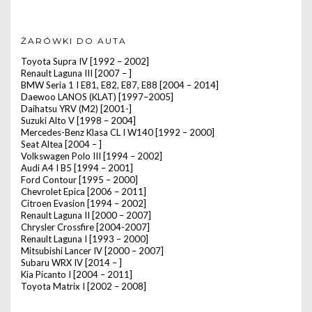
ŻARÓWKI DO AUTA
Toyota Supra IV [1992 – 2002]
Renault Laguna III [2007 – ]
BMW Seria 1 I E81, E82, E87, E88 [2004 – 2014]
Daewoo LANOS (KLAT) [1997–2005]
Daihatsu YRV (M2) [2001-]
Suzuki Alto V [1998 – 2004]
Mercedes-Benz Klasa CL I W140 [1992 – 2000]
Seat Altea [2004 – ]
Volkswagen Polo III [1994 – 2002]
Audi A4 I B5 [1994 – 2001]
Ford Contour [1995 – 2000]
Chevrolet Epica [2006 – 2011]
Citroen Evasion [1994 – 2002]
Renault Laguna II [2000 – 2007]
Chrysler Crossfire [2004-2007]
Renault Laguna I [1993 – 2000]
Mitsubishi Lancer IV [2000 – 2007]
Subaru WRX IV [2014 – ]
Kia Picanto I [2004 – 2011]
Toyota Matrix I [2002 – 2008]