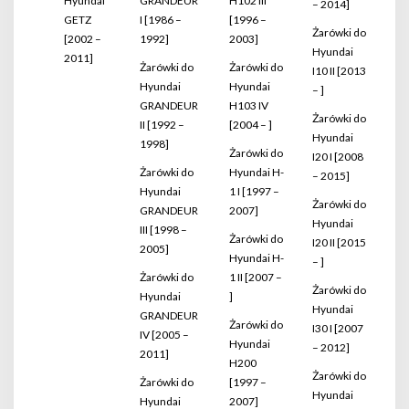
Hyundai
GRANDEUR
H102 III
– 2014]
GETZ
I [1986 –
[1996 –
Żarówki do
[2002 –
1992]
2003]
Hyundai
2011]
Żarówki do
Żarówki do
I10 II [2013
Hyundai
Hyundai
– ]
GRANDEUR
H103 IV
Żarówki do
II [1992 –
[2004 – ]
Hyundai
1998]
Żarówki do
I20 I [2008
Żarówki do
Hyundai H-
– 2015]
Hyundai
1 I [1997 –
Żarówki do
GRANDEUR
2007]
Hyundai
III [1998 –
Żarówki do
I20 II [2015
2005]
Hyundai H-
– ]
Żarówki do
1 II [2007 –
Żarówki do
Hyundai
]
Hyundai
GRANDEUR
Żarówki do
I30 I [2007
IV [2005 –
Hyundai
– 2012]
2011]
H200
Żarówki do
Żarówki do
[1997 –
Hyundai
Hyundai
2007]