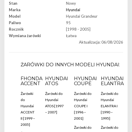
Stan
Nowy
Marka
Hyundai
Model
Hyundai Grandeur
Paliwo
95
Rocznik
[1998 - 2005]
Wymiana żarówki
Łatwa
Aktualizacja: 06/08/2026
ŻARÓWKI DO INNYCH MODELI HYUNDAI:
FHONDA
HYUNDAI
HYUNDAI
HYUNDAI
ACCENT
ATOS
COUPE
ELANTRA
Żarówki
Żarówki do
Żarówki do
Żarówki do
do
Hyundai
Hyundai
Hyundai
Hyundai
ATOS [1997
COUPE I
ELANTRA I
ACCENT
– 2007]
[1996 –
[1990 –
II [1999 –
2001]
1995]
2005]
Żarówki do
Żarówki do