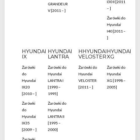
I30 II [2011
GRANDEUR
– ]
V [2011 – ]
Żarówki do
Hyundai
I40 [2011 –
]
HYUNDAI
HYUNDAI
HHYUNDAI
HYUNDAI
IX
LANTRA
VELOSTER
XG
Żarówki
Żarówki do
Żarówki do
Żarówki do
do
Hyundai
Hyundai
Hyundai
Hyundai
LANTRA I
VELOSTER
XG [1998 –
IX20
[1990 –
[2011 – ]
2005]
[2010 – ]
1995]
Żarówki
Żarówki do
do
Hyundai
Hyundai
LANTRA II
IX35
[1995 –
[2009 – ]
2000]
Żarówki