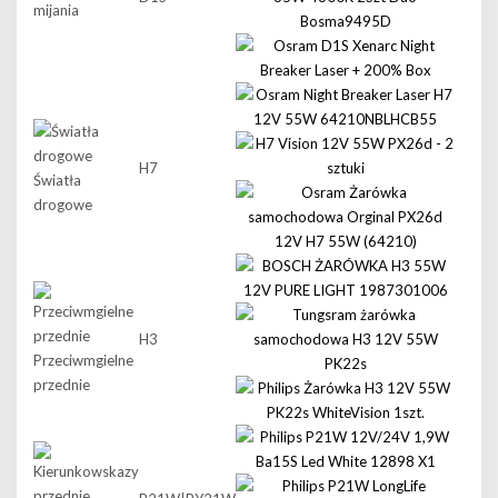
mijania
H7
Światła
drogowe
H3
Przeciwmgielne
przednie