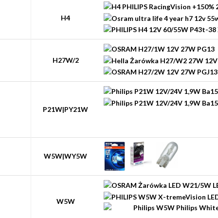
H4
H27W/2
P21W|PY21W
W5W|WY5W
W5W