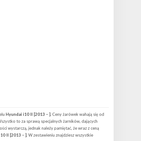
elu
Hyundai i10 II [2013 – ]
. Ceny żarówek wahają się od
 Wszystko to za sprawą specjalnych żarników, dających
ści wystarczą, jednak należy pamiętać, że wraz z ceną
10 II [2013 – ]
. W zestawieniu znajdziesz wszystkie