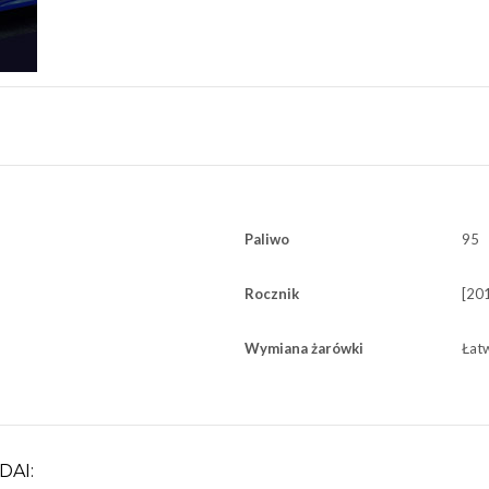
Paliwo
95
Rocznik
[201
Wymiana żarówki
Łat
DAI: