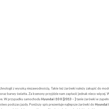
hnologii z wysoką niezawodnością. Takie też żarówki należy zakupić do mod
a oraz barwy światła. Za ksenony przyjdzie nam zapłacić jednak nieco więcej.
nowe. W przypadku samochodu
Hyundai i10 II [2013 – ]
tanie żarówki w zupełno
stwo podczas jazdy. Poniższy spis prezentuje najlepsze żarówki do
Hyundai i