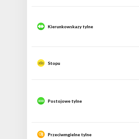
Kierunkowskazy tylne
Stopu
Postojowe tylne
Przeciwmgielne tylne