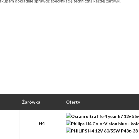
zakupem dokładnie sprawdź specyfikację techniczną każdej żarówki.
Żarówka
Oferty
H4