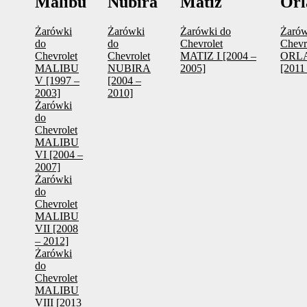
Malibu
Nubira
Matiz
Orl
Żarówki
Żarówki
Żarówki do
Żarów
do
do
Chevrolet
Chevr
Chevrolet
Chevrolet
MATIZ I [2004 –
ORL
MALIBU
NUBIRA
2005]
[2011 
V [1997 –
[2004 –
2003]
2010]
Żarówki
do
Chevrolet
MALIBU
VI [2004 –
2007]
Żarówki
do
Chevrolet
MALIBU
VII [2008
– 2012]
Żarówki
do
Chevrolet
MALIBU
VIII [2013