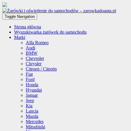
Toggle Navigation
Strona główna
Wyszukiwarka żarówek do samochodu
Marki
Alfa Romeo
Audi
BMW
Chevrolet
Chrysler
Citroen / Citroën
Fiat
Ford
Honda
Hyundai
Jaguar
Jeep
Kia
Lancia
Mazda
Mercedes
Mitsubishi