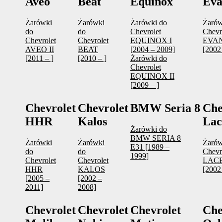
Aveo
Beat
Equinox
Eva
Żarówki
Żarówki
Żarówki do
Żarów
do
do
Chevrolet
Chevr
Chevrolet
Chevrolet
EQUINOX I
EVA
AVEO II
BEAT
[2004 – 2009]
[2002
[2011 – ]
[2010 – ]
Żarówki do
Chevrolet
EQUINOX II
[2009 – ]
Chevrolet
Chevrolet
BMW Seria 8
Che
HHR
Kalos
Lac
Żarówki do
BMW SERIA 8
Żarówki
Żarówki
Żarów
E31 [1989 –
do
do
Chevr
1999]
Chevrolet
Chevrolet
LACE
HHR
KALOS
[2002
[2005 –
[2002 –
2011]
2008]
Chevrolet
Chevrolet
Chevrolet
Che