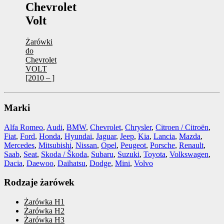
Chevrolet
Volt
Żarówki
do
Chevrolet
VOLT
[2010 – ]
Marki
Alfa Romeo
,
Audi
,
BMW
,
Chevrolet
,
Chrysler
,
Citroen / Citroën
,
Fiat
,
Ford
,
Honda
,
Hyundai
,
Jaguar
,
Jeep
,
Kia
,
Lancia
,
Mazda
,
Mercedes
,
Mitsubishi
,
Nissan
,
Opel
,
Peugeot
,
Porsche
,
Renault
,
Saab
,
Seat
,
Skoda / Škoda
,
Subaru
,
Suzuki
,
Toyota
,
Volkswagen
,
Dacia
,
Daewoo
,
Daihatsu
,
Dodge
,
Mini
,
Volvo
Rodzaje żarówek
Żarówka H1
Żarówka H2
Żarówka H3