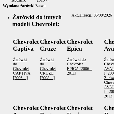
Rocznik
[2013 - ]
Wymiana żarówki
Łatwa
Aktualizacja: 05/08/2026
Żarówki do innych
modeli Chevrolet:
Chevrolet
Chevrolet
Chevrolet
Che
Captiva
Cruze
Epica
Ava
Żarówki
Żarówki
Żarówki do
Żarów
do
do
Chevrolet
Chevr
Chevrolet
Chevrolet
EPICA [2006 –
AVA
CAPTIVA
CRUZE
2011]
I [20
[2006 – ]
[2008 – ]
Żarów
Chevr
AVA
II [20
2013]
Chevrolet
Chevrolet
Chevrolet
Che