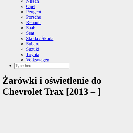
Nissan
Opel
Peugeot
Porsche
Renault
Saab
Seat
Skoda / Škoda
Subaru
Suzuki
Toyota
Volkswagen
Żarówki i oświetlenie do
Chevrolet Trax [2013 – ]