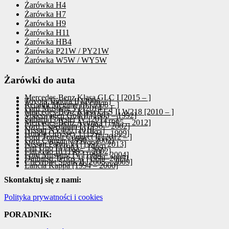
Żarówka H4
Żarówka H7
Żarówka H9
Żarówka H11
Żarówka HB4
Żarówka P21W / PY21W
Żarówka W5W / WY5W
Żarówki do auta
Mercedes-Benz Klasa GLC I [2015 – ]
Toyota Tundra II [2006 – ]
Renault Megane III [2008 – ]
Ford Mustang VI [2014 – ]
Mercedes-Benz Klasa CLS II W218 [2010 – ]
Volkswagen Golf II [1983 – 1992]
Subaru Forester IV [2012 – ]
Mercedes-Benz Actros I [1995 – 2012]
Ford Expedition I [1996 – 2002]
Nissan NV400 [2010 – ]
Honda Odyssey I [1994 – 1999]
Ford Transit Connect II [2012 – ]
Ford Cougar [1998 – 2002]
Nissan Patrol VI [1997 – 2013]
Fiat Uno I [1983 – 1989]
Fiat Uno III [1995 – 2002]
Ford Mustang IV [1994 – 2004]
Daihatsu Terios J1 [1998–2005]
Chevrolet Spark II [2005 – 2009]
Lancia Kappa [1994 – 2000]
Skontaktuj się z nami:
Polityka prywatności i cookies
PORADNIK: