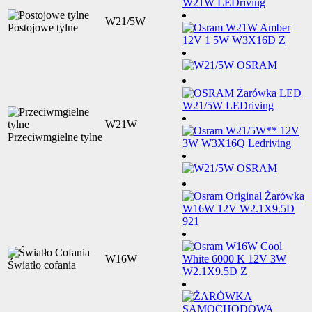
W21/5W
Postojowe tylne
W21W
Przeciwmgielne tylne
W16W
Światło cofania