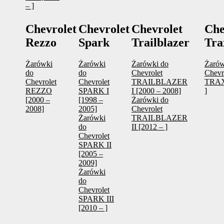
– ]
Chevrolet
Chevrolet
Chevrolet
Che
Rezzo
Spark
Trailblazer
Tra
Żarówki
Żarówki
Żarówki do
Żarów
do
do
Chevrolet
Chevr
Chevrolet
Chevrolet
TRAILBLAZER
TRAX
REZZO
SPARK I
I [2000 – 2008]
]
[2000 –
[1998 –
Żarówki do
2008]
2005]
Chevrolet
Żarówki
TRAILBLAZER
do
II [2012 – ]
Chevrolet
SPARK II
[2005 –
2009]
Żarówki
do
Chevrolet
SPARK III
[2010 – ]