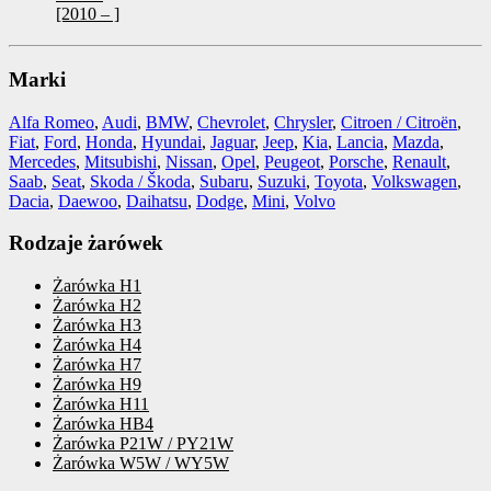
[2010 – ]
Marki
Alfa Romeo
,
Audi
,
BMW
,
Chevrolet
,
Chrysler
,
Citroen / Citroën
,
Fiat
,
Ford
,
Honda
,
Hyundai
,
Jaguar
,
Jeep
,
Kia
,
Lancia
,
Mazda
,
Mercedes
,
Mitsubishi
,
Nissan
,
Opel
,
Peugeot
,
Porsche
,
Renault
,
Saab
,
Seat
,
Skoda / Škoda
,
Subaru
,
Suzuki
,
Toyota
,
Volkswagen
,
Dacia
,
Daewoo
,
Daihatsu
,
Dodge
,
Mini
,
Volvo
Rodzaje żarówek
Żarówka H1
Żarówka H2
Żarówka H3
Żarówka H4
Żarówka H7
Żarówka H9
Żarówka H11
Żarówka HB4
Żarówka P21W / PY21W
Żarówka W5W / WY5W