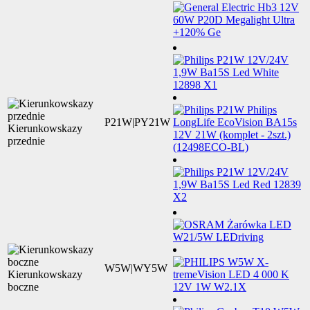
P21W|PY21W
Kierunkowskazy
przednie
W5W|WY5W
Kierunkowskazy
boczne