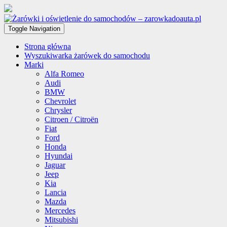
Toggle Navigation
Strona główna
Wyszukiwarka żarówek do samochodu
Marki
Alfa Romeo
Audi
BMW
Chevrolet
Chrysler
Citroen / Citroën
Fiat
Ford
Honda
Hyundai
Jaguar
Jeep
Kia
Lancia
Mazda
Mercedes
Mitsubishi