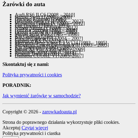
Żarówki do auta
Audi RS6 II C6 [2008 – 2010]
Suzuki Swift I [2000 – 2008]
Daewoo Korando [1999-]
Hyundai Santa Fe II [2006 – 2012]
Mitsubishi Galant IX [2003 – 2012]
Fiat Ducato I [1981 – 1993]
Nissan Altima IV [2006 – 2012]
Ford Ka Streetka [2003 – 2006]
Honda Legend II [1990 – 1995]
Mazda Seria B IV [1985 – 1998]
Kia Cadenza [2009 – ]
Porsche Carrera GT [2004 – 2007]
Subaru WRX IV [2014 – ]
Mercedes-Benz Klasa E I W124 [1993 – 1995]
Mitsubishi Lancer Evolution VIII [2003 – 2005]
Kia Magentis II [2005 – 2010]
Jaguar XJ VIII X358 [2007 – 2009]
Mitsubishi Space Star II [2014 – ]
Renault Trafic II [2001 – 2014]
Daihatsu CUORE VI [2003–2007]
Skontaktuj się z nami:
Polityka prywatności i cookies
PORADNIK:
Jak wymienić żarówkę w samochodzie?
Copyright © 2026 -
zarowkadoauta.pl
Strona do poprawnego działania wykorzystuje pliki cookies.
Akceptuj
Czytaj więcej
Polityka prywatności i ciastka