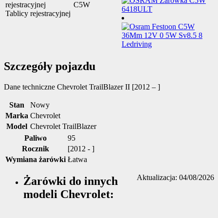
C5W
Tablicy rejestracyjnej
Szczegóły pojazdu
Dane techniczne
Chevrolet TrailBlazer II [2012 – ]
Stan
Nowy
Marka
Chevrolet
Model
Chevrolet TrailBlazer
Paliwo
95
Rocznik
[2012 - ]
Wymiana żarówki
Łatwa
Aktualizacja: 04/08/2026
Żarówki do innych
modeli Chevrolet: