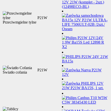
P21W
Przeciwmgielne tylne
P21W
Światło cofania