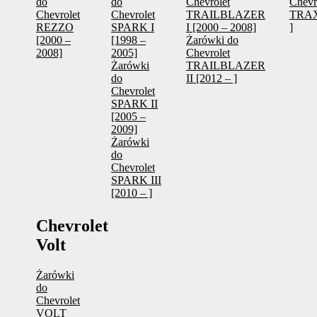
do
do
Chevrolet
Chevr
Chevrolet
Chevrolet
TRAILBLAZER
TRAX
REZZO
SPARK I
I [2000 – 2008]
]
[2000 –
[1998 –
Żarówki do
2008]
2005]
Chevrolet
Żarówki
TRAILBLAZER
do
II [2012 – ]
Chevrolet
SPARK II
[2005 –
2009]
Żarówki
do
Chevrolet
SPARK III
[2010 – ]
Chevrolet
Volt
Żarówki
do
Chevrolet
VOLT