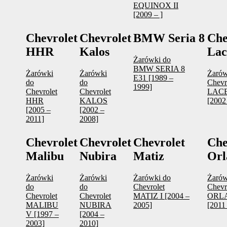
EQUINOX II
[2009 – ]
Chevrolet
Chevrolet
BMW Seria 8
Che
HHR
Kalos
Lac
Żarówki do
BMW SERIA 8
Żarówki
Żarówki
Żarów
E31 [1989 –
do
do
Chevr
1999]
Chevrolet
Chevrolet
LACE
HHR
KALOS
[2002
[2005 –
[2002 –
2011]
2008]
Chevrolet
Chevrolet
Chevrolet
Che
Malibu
Nubira
Matiz
Orl
Żarówki
Żarówki
Żarówki do
Żarów
do
do
Chevrolet
Chevr
Chevrolet
Chevrolet
MATIZ I [2004 –
ORL
MALIBU
NUBIRA
2005]
[2011 
V [1997 –
[2004 –
2003]
2010]