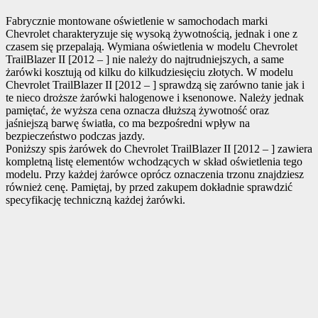
Fabrycznie montowane oświetlenie w samochodach marki
Chevrolet charakteryzuje się wysoką żywotnością, jednak i one z
czasem się przepalają. Wymiana oświetlenia w modelu Chevrolet
TrailBlazer II [2012 – ] nie należy do najtrudniejszych, a same
żarówki kosztują od kilku do kilkudziesięciu złotych. W modelu
Chevrolet TrailBlazer II [2012 – ] sprawdzą się zarówno tanie jak i
te nieco droższe żarówki halogenowe i ksenonowe. Należy jednak
pamiętać, że wyższa cena oznacza dłuższą żywotność oraz
jaśniejszą barwę światła, co ma bezpośredni wpływ na
bezpieczeństwo podczas jazdy.
Poniższy spis żarówek do Chevrolet TrailBlazer II [2012 – ] zawiera
kompletną listę elementów wchodzących w skład oświetlenia tego
modelu. Przy każdej żarówce oprócz oznaczenia trzonu znajdziesz
również cenę. Pamiętaj, by przed zakupem dokładnie sprawdzić
specyfikację techniczną każdej żarówki.