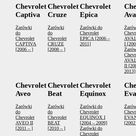
Chevrolet
Chevrolet
Chevrolet
Che
Captiva
Cruze
Epica
Ava
Żarówki
Żarówki
Żarówki do
Żarów
do
do
Chevrolet
Chevr
Chevrolet
Chevrolet
EPICA [2006 –
AVA
CAPTIVA
CRUZE
2011]
I [20
[2006 – ]
[2008 – ]
Żarów
Chevr
AVA
II [20
2013]
Chevrolet
Chevrolet
Chevrolet
Che
Aveo
Beat
Equinox
Eva
Żarówki
Żarówki
Żarówki do
Żarów
do
do
Chevrolet
Chevr
Chevrolet
Chevrolet
EQUINOX I
EVA
AVEO II
BEAT
[2004 – 2009]
[2002
[2011 – ]
[2010 – ]
Żarówki do
Chevrolet