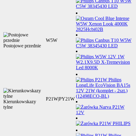
W5W
Postojowe przednie
P21W|PY21W
Kierunkowskazy
tylne