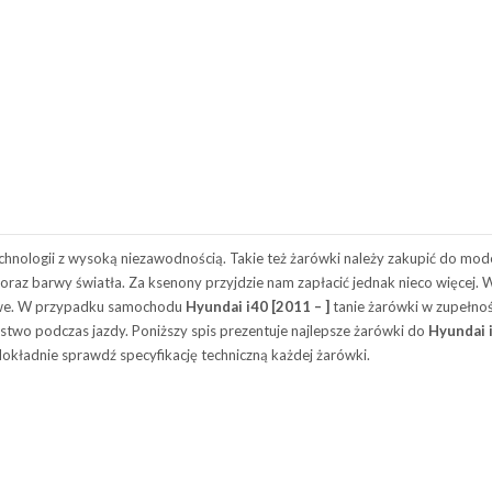
hnologii z wysoką niezawodnością. Takie też żarówki należy zakupić do mod
a oraz barwy światła. Za ksenony przyjdzie nam zapłacić jednak nieco więcej.
nowe. W przypadku samochodu
Hyundai i40 [2011 – ]
tanie żarówki w zupełnoś
stwo podczas jazdy. Poniższy spis prezentuje najlepsze żarówki do
Hyundai i
okładnie sprawdź specyfikację techniczną każdej żarówki.