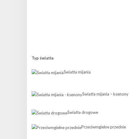
Typ światła
Światła mijania
Światła mijania – ksenony
Światła drogowe
Przeciwmgielne przednie