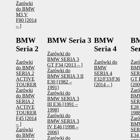
Żarówki
do BMW
M3 V
F80 [2014
– ]
BMW
BMW Seria 3
BMW
B
Seria 2
Seria 4
Se
Żarówki do
BMW SERIA 3
Żarówki
Żarówki do
Żaró
GT F34 [2013 – ]
do BMW
BMW
BM
Żarówki do
SERIA 2
SERIA 4
SER
BMW SERIA 3 II
ACTIVE
F32/F33/F36
GT 
E30 [1982 –
TOURER
[2014 – ]
[200
1991]
Żarówki
Żaró
Żarówki do
do BMW
BM
BMW SERIA 3
SERIA 2
SERI
III E36 [1991 –
ACTIVE
E28 
1998]
TOURER
1988
Żarówki do
F45 [2014
Żaró
BMW SERIA 3
– ]
BM
IV E46 [1998 –
Żarówki
SERI
2006]
do BMW
E34 
Żarówki do