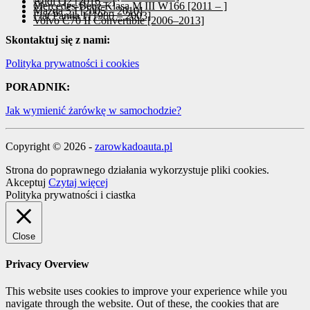
Audi Q2 [2016 – ]
Mercedes-Benz Klasa M III W166 [2011 – ]
Mazda 5 I [2005 – 2010]
Fiat Panda I [1980 – 2003]
Volvo C70 II Convertible [2006–2013]
Skontaktuj się z nami:
Polityka prywatności i cookies
PORADNIK:
Jak wymienić żarówkę w samochodzie?
Copyright © 2026 -
zarowkadoauta.pl
Strona do poprawnego działania wykorzystuje pliki cookies.
Akceptuj
Czytaj więcej
Polityka prywatności i ciastka
Close
Privacy Overview
This website uses cookies to improve your experience while you
navigate through the website. Out of these, the cookies that are