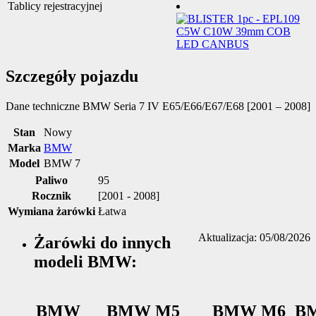
Tablicy rejestracyjnej
Szczegóły pojazdu
Dane techniczne
BMW Seria 7 IV E65/E66/E67/E68 [2001 – 2008]
Stan
Nowy
Marka
BMW
Model
BMW 7
Paliwo
95
Rocznik
[2001 - 2008]
Wymiana żarówki
Łatwa
Aktualizacja: 05/08/2026
Żarówki do innych
modeli BMW:
BMW
BMW M5
BMW M6
B