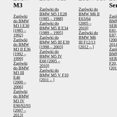
M3
Se
Żarówki do
Żarówki do
BMW M5 I E28
BMW M6 II
Żarówki
Żaró
[1985 – 1988]
E63/64
do BMW
BM
Żarówki do
[2005 –
M3 I E30
SERI
BMW M5 II E34
2010]
[1985 –
E81,
[1989 – 1995]
Żarówki do
1992]
E87,
Żarówki do
BMW M6
Żarówki
[200
BMW M5 III E39
III F12/13
do BMW
2014
[1998 – 2003]
[2012 – ]
M3 II E36
Żaró
Żarówki do
[1992 –
BM
BMW M5 IV
1999]
SERI
E60 [2005 –
Żarówki
F20,
2010]
do BMW
[201
Żarówki do
M3 III
BMW M5 V F10
E46
[2011 – ]
[2000 –
2006]
Żarówki
do BMW
M3 IV
E90/92/93
[2007 –
2013]