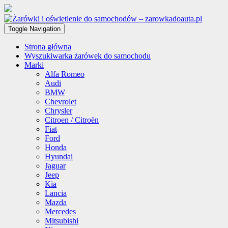
Toggle Navigation
Strona główna
Wyszukiwarka żarówek do samochodu
Marki
Alfa Romeo
Audi
BMW
Chevrolet
Chrysler
Citroen / Citroën
Fiat
Ford
Honda
Hyundai
Jaguar
Jeep
Kia
Lancia
Mazda
Mercedes
Mitsubishi