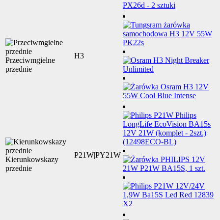
H3
Przeciwmgielne
przednie
P21W|PY21W
Kierunkowskazy
przednie