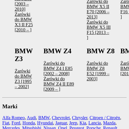
Żarówki do
Żaró
[2003 –
BMW X5 II
BM
2010]
E70 [2006 –
F16 
Żarówki
2013]
]
do BMW
Żarówki do
X3 II F25
BMW X5 III
[2010 – ]
F15 [2013 –
]
BMW
BMW Z4
BMW Z8
BM
Z3
Żarówki do
Żarówki do
Żaró
BMW Z4 I E85
BMW Z8
BMW
Żarówki
[2002 – 2008]
E52 [1999 –
[201
do BMW
Żarówki do
2003]
Z3 [1995
BMW Z4 II E89
– 2002]
[2009 – ]
Marki
Alfa Romeo
,
Audi
,
BMW
,
Chevrolet
,
Chrysler
,
Citroen / Citroën
,
Fiat
,
Ford
,
Honda
,
Hyundai
,
Jaguar
,
Jeep
,
Kia
,
Lancia
,
Mazda
,
Mercedes
,
Mitsubishi
,
Nissan
,
Opel
,
Peugeot
,
Porsche
,
Renault
,