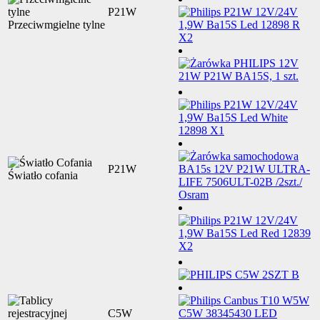
P21W
Przeciwmgielne tylne
P21W
Światło cofania
C5W