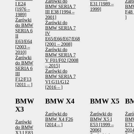
Żarówki do
Żaró
I E24
E31 [1989 –
BMW SERIA 7
BM
[1976 –
1999]
III E38 [1994 –
F48 
1989]
2001]
]
Żarówki
Żarówki do
do BMW
BMW SERIA 7
SERIA 6
IV
II
E65/E66/E67/E68
E63/E64
[2001 – 2008]
[2003 –
Żarówki do
2010]
BMW SERIA 7
Żarówki
V F01/F02 [2008
do BMW
– 2015]
SERIA 6
Żarówki do
III
BMW SERIA 7
F12/F13
VI G11/G12
[2011 – ]
[2016 – ]
BMW
BMW X4
BMW X5
B
X3
Żarówki do
Żarówki do
Żaró
BMW X4 F26
BMW X5 I
BM
Żarówki
[2014 – ]
E53 [1999 –
E71 
do BMW
2006]
2014
X3 I E83