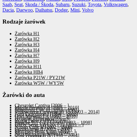
Saab
,
Seat
,
Skoda / Škoda
,
Subaru
,
Suzuki
,
Toyota
,
Volkswagen
,
Dacia
,
Daewoo
,
Daihatsu
,
Dodge
,
Mini
,
Volvo
Rodzaje żarówek
Żarówka H1
Żarówka H2
Żarówka H3
Żarówka H4
Żarówka H7
Żarówka H9
Żarówka H11
Żarówka HB4
Żarówka P21W / PY21W
Żarówka W5W / WY5W
Żarówki do auta
Chevrolet Captiva [2006 – ]
Mazda Premacy II [2005 – 2010]
Mitsubishi Colt III [1983 – 1987]
Volkswagen Caravelle III T5 [2003 – 2014]
Ford Expedition I [1996 – 2002]
Opel Movano I A [1997 – 2010]
Hyundai Terracan [2001 – ]
Skoda Fabia I [1999 – 2007]
Porsche 911 GT2 I (993) [1993 – 1998]
BMW Seria 1 II F20, F21 [2011 – ]
Nissan Cube II [2002 – 2008]
Suzuki Ignis II [2003 – 2008]
Mercedes-Benz Citan [2012 – ]
Mercedes-Benz Atego [1997 – ]
Opel Frontera II B [1998 – 2004]