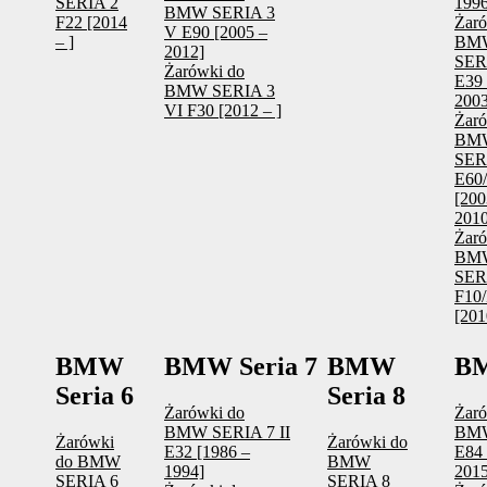
SERIA 2
1996
BMW SERIA 3
F22 [2014
Żaró
V E90 [2005 –
– ]
BM
2012]
SER
Żarówki do
E39 
BMW SERIA 3
2003
VI F30 [2012 – ]
Żaró
BM
SER
E60
[200
2010
Żaró
BM
SER
F10/
[201
BMW
BMW Seria 7
BMW
B
Seria 6
Seria 8
Żarówki do
Żaró
BMW SERIA 7 II
BM
Żarówki
Żarówki do
E32 [1986 –
E84 
do BMW
BMW
1994]
2015
SERIA 6
SERIA 8