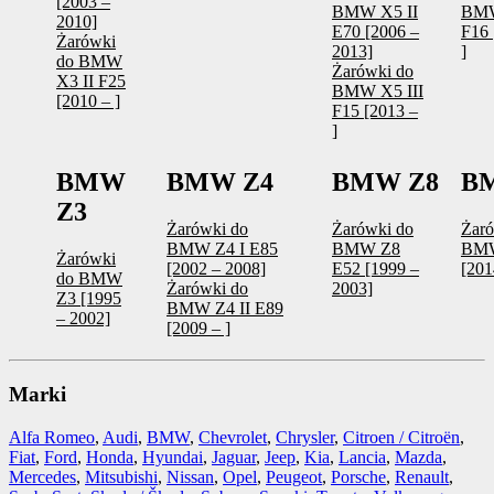
[2003 –
BMW X5 II
BM
2010]
E70 [2006 –
F16 
Żarówki
2013]
]
do BMW
Żarówki do
X3 II F25
BMW X5 III
[2010 – ]
F15 [2013 –
]
BMW
BMW Z4
BMW Z8
BM
Z3
Żarówki do
Żarówki do
Żaró
BMW Z4 I E85
BMW Z8
BMW
Żarówki
[2002 – 2008]
E52 [1999 –
[201
do BMW
Żarówki do
2003]
Z3 [1995
BMW Z4 II E89
– 2002]
[2009 – ]
Marki
Alfa Romeo
,
Audi
,
BMW
,
Chevrolet
,
Chrysler
,
Citroen / Citroën
,
Fiat
,
Ford
,
Honda
,
Hyundai
,
Jaguar
,
Jeep
,
Kia
,
Lancia
,
Mazda
,
Mercedes
,
Mitsubishi
,
Nissan
,
Opel
,
Peugeot
,
Porsche
,
Renault
,