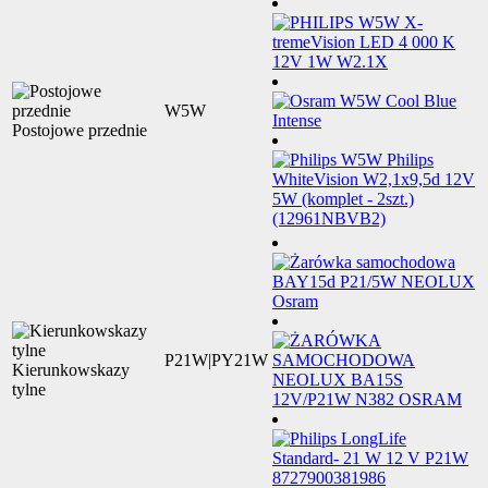
W5W
Postojowe przednie
P21W|PY21W
Kierunkowskazy
tylne