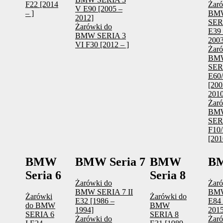
F22 [2014
Żaró
V E90 [2005 –
– ]
BM
2012]
SER
Żarówki do
E39 
BMW SERIA 3
2003
VI F30 [2012 – ]
Żaró
BM
SER
E60
[200
2010
Żaró
BM
SER
F10/
[201
BMW
BMW Seria 7
BMW
B
Seria 6
Seria 8
Żarówki do
Żaró
BMW SERIA 7 II
BM
Żarówki
Żarówki do
E32 [1986 –
E84 
do BMW
BMW
1994]
2015
SERIA 6
SERIA 8
Żarówki do
Żaró