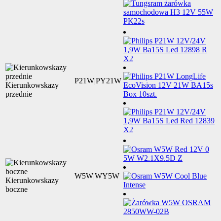
P21W|PY21W
Kierunkowskazy
przednie
W5W|WY5W
Kierunkowskazy
boczne