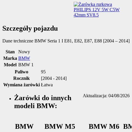
Szczegóły pojazdu
Dane techniczne
BMW Seria 1 I E81, E82, E87, E88 [2004 – 2014]
Stan
Nowy
Marka
BMW
Model
BMW 1
Paliwo
95
Rocznik
[2004 - 2014]
Wymiana żarówki
Łatwa
Aktualizacja: 04/08/2026
Żarówki do innych
modeli BMW:
BMW
BMW M5
BMW M6
B