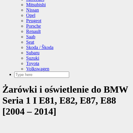
Mitsubishi
Nissan
Opel
Peugeot
Porsche
Renault
Saab
Seat
Skoda / Škoda
Subaru
Suzuki
Toyota
Volkswagen
Żarówki i oświetlenie do BMW
Seria 1 I E81, E82, E87, E88
[2004 – 2014]