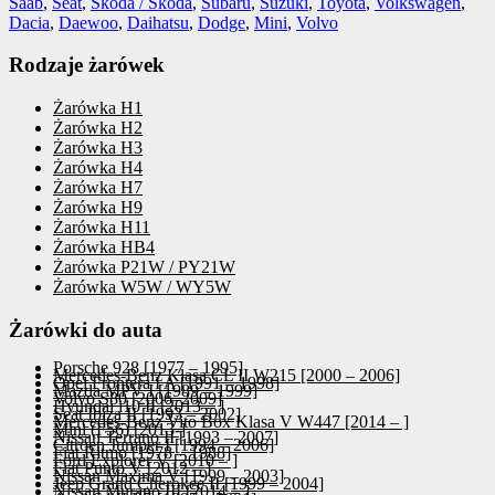
Saab
,
Seat
,
Skoda / Škoda
,
Subaru
,
Suzuki
,
Toyota
,
Volkswagen
,
Dacia
,
Daewoo
,
Daihatsu
,
Dodge
,
Mini
,
Volvo
Rodzaje żarówek
Żarówka H1
Żarówka H2
Żarówka H3
Żarówka H4
Żarówka H7
Żarówka H9
Żarówka H11
Żarówka HB4
Żarówka P21W / PY21W
Żarówka W5W / WY5W
Żarówki do auta
Porsche 928 [1977 – 1995]
Mercedes-Benz Klasa CL II W215 [2000 – 2006]
Opel Frontera I A [1991 – 1998]
Mazda MPV I [1989 – 1999]
Volvo S80 [2006–2009]
Hyundai i10 II [2013 – ]
Seat Ibiza II [1993 – 2002]
Mercedes-Benz Vito Box Klasa V W447 [2014 – ]
Mini (F56) [2013-]
Nissan Terrano II [1993 – 2007]
Citroen Jumper I [1994 – 2006]
Fiat Ritmo [1978 – 1988]
Ford Explorer V [2010 – ]
Fiat Punto V [2012 – ]
Nissan Maxima V [1999 – 2003]
Jeep Grand Cherokee II [1999 – 2004]
Nissan Murano III [2014 – ]