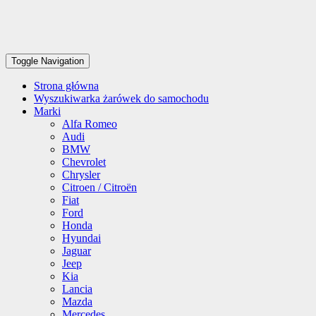
Toggle Navigation
Strona główna
Wyszukiwarka żarówek do samochodu
Marki
Alfa Romeo
Audi
BMW
Chevrolet
Chrysler
Citroen / Citroën
Fiat
Ford
Honda
Hyundai
Jaguar
Jeep
Kia
Lancia
Mazda
Mercedes