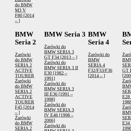
do BMW
M3 V
F80 [2014
– ]
BMW
BMW Seria 3
BMW
B
Seria 2
Seria 4
Se
Żarówki do
BMW SERIA 3
Żarówki
Żarówki do
Żaró
GT F34 [2013 – ]
do BMW
BMW
BM
Żarówki do
SERIA 2
SERIA 4
SER
BMW SERIA 3 II
ACTIVE
F32/F33/F36
GT 
E30 [1982 –
TOURER
[2014 – ]
[200
1991]
Żarówki
Żaró
Żarówki do
do BMW
BM
BMW SERIA 3
SERIA 2
SERI
III E36 [1991 –
ACTIVE
E28 
1998]
TOURER
1988
Żarówki do
F45 [2014
Żaró
BMW SERIA 3
– ]
BM
IV E46 [1998 –
Żarówki
SERI
2006]
do BMW
E34 
Żarówki do
SERIA 2
1996
BMW SERIA 3