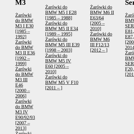
M3
Se
Żarówki do
Żarówki do
BMW M5 I E28
BMW M6 II
Żarówki
Żaró
[1985 – 1988]
E63/64
do BMW
BM
Żarówki do
[2005 –
M3 I E30
SERI
BMW M5 II E34
2010]
[1985 –
E81,
[1989 – 1995]
Żarówki do
1992]
E87,
Żarówki do
BMW M6
Żarówki
[200
BMW M5 III E39
III F12/13
do BMW
2014
[1998 – 2003]
[2012 – ]
M3 II E36
Żaró
Żarówki do
[1992 –
BM
BMW M5 IV
1999]
SERI
E60 [2005 –
Żarówki
F20,
2010]
do BMW
[201
Żarówki do
M3 III
BMW M5 V F10
E46
[2011 – ]
[2000 –
2006]
Żarówki
do BMW
M3 IV
E90/92/93
[2007 –
2013]
Żarówki