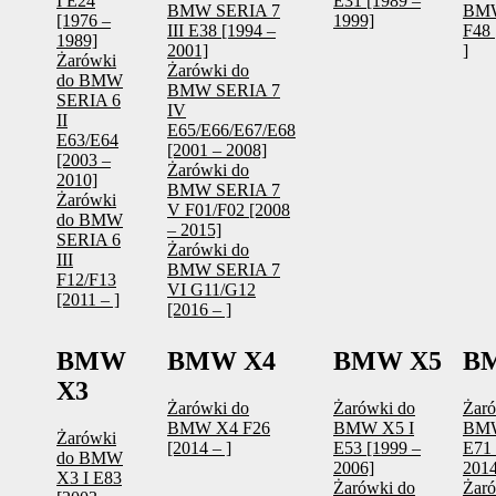
I E24
E31 [1989 –
BMW SERIA 7
BM
[1976 –
1999]
III E38 [1994 –
F48 
1989]
2001]
]
Żarówki
Żarówki do
do BMW
BMW SERIA 7
SERIA 6
IV
II
E65/E66/E67/E68
E63/E64
[2001 – 2008]
[2003 –
Żarówki do
2010]
BMW SERIA 7
Żarówki
V F01/F02 [2008
do BMW
– 2015]
SERIA 6
Żarówki do
III
BMW SERIA 7
F12/F13
VI G11/G12
[2011 – ]
[2016 – ]
BMW
BMW X4
BMW X5
B
X3
Żarówki do
Żarówki do
Żaró
BMW X4 F26
BMW X5 I
BM
Żarówki
[2014 – ]
E53 [1999 –
E71 
do BMW
2006]
2014
X3 I E83
Żarówki do
Żaró