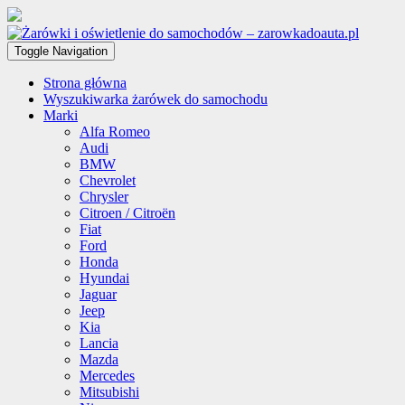
Toggle Navigation
Strona główna
Wyszukiwarka żarówek do samochodu
Marki
Alfa Romeo
Audi
BMW
Chevrolet
Chrysler
Citroen / Citroën
Fiat
Ford
Honda
Hyundai
Jaguar
Jeep
Kia
Lancia
Mazda
Mercedes
Mitsubishi