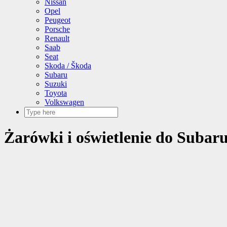
Nissan
Opel
Peugeot
Porsche
Renault
Saab
Seat
Skoda / Škoda
Subaru
Suzuki
Toyota
Volkswagen
Żarówki i oświetlenie do Subaru