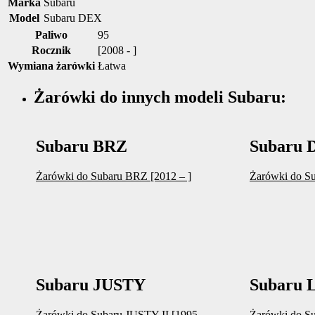
Marka
Subaru
Model
Subaru DEX
Paliwo
95
Rocznik
[2008 - ]
Wymiana żarówki
Łatwa
Żarówki do innych modeli Subaru:
Subaru BRZ
Subaru 
Żarówki do Subaru BRZ [2012 – ]
Żarówki do S
Subaru JUSTY
Subaru
Żarówki do Subaru JUSTY II [1995 –
Żarówki do S