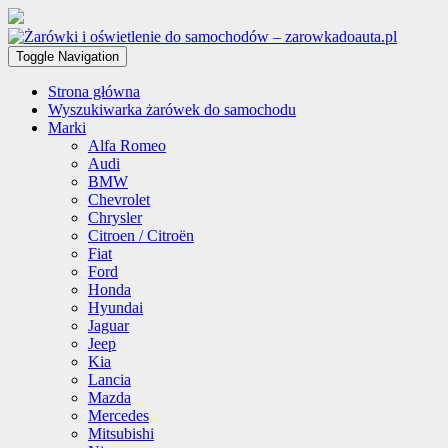
Toggle Navigation
Strona główna
Wyszukiwarka żarówek do samochodu
Marki
Alfa Romeo
Audi
BMW
Chevrolet
Chrysler
Citroen / Citroën
Fiat
Ford
Honda
Hyundai
Jaguar
Jeep
Kia
Lancia
Mazda
Mercedes
Mitsubishi