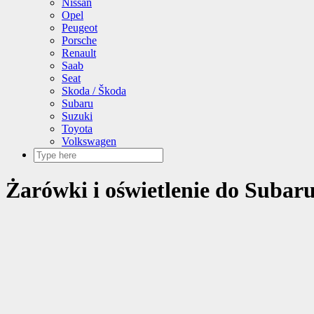
Nissan
Opel
Peugeot
Porsche
Renault
Saab
Seat
Skoda / Škoda
Subaru
Suzuki
Toyota
Volkswagen
Żarówki i oświetlenie do Subar