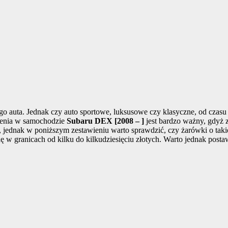
o auta. Jednak czy auto sportowe, luksusowe czy klasyczne, od czasu 
lenia w samochodzie
Subaru DEX [2008 – ]
jest bardzo ważny, gdyż 
j, jednak w poniższym zestawieniu warto sprawdzić, czy żarówki o tak
 w granicach od kilku do kilkudziesięciu złotych. Warto jednak posta