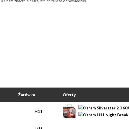
użą nam znacznie dłużej niż ich tańsze odpowiedniki.
Żarówka
Oferty
H11
LED