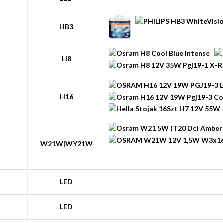
HB3
H8
H16
W21W|WY21W
LED
LED