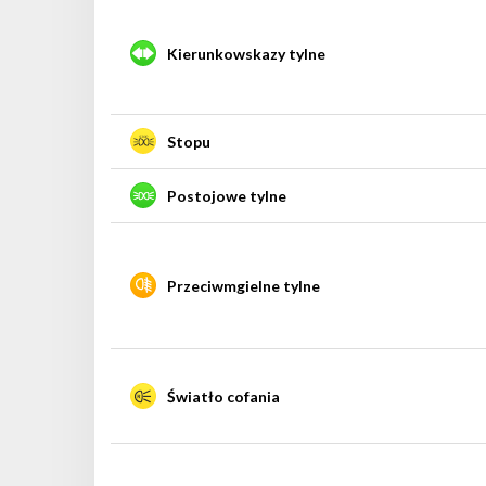
Kierunkowskazy tylne
Stopu
Postojowe tylne
Przeciwmgielne tylne
Światło cofania