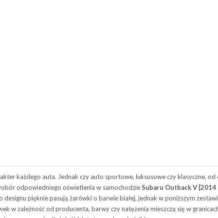
kter każdego auta. Jednak czy auto sportowe, luksusowe czy klasyczne, od 
Dobór odpowiedniego oświetlenia w samochodzie
Subaru Outback V [2014 –
 designu pięknie pasują żarówki o barwie białej, jednak w poniższym zestawie
wek w zależność od producenta, barwy czy natężenia mieszczą się w granicach 