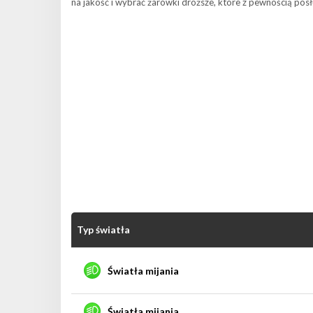
na jakość i wybrać żarówki droższe, które z pewnością posł
Typ światła
Światła mijania
Światła mijania