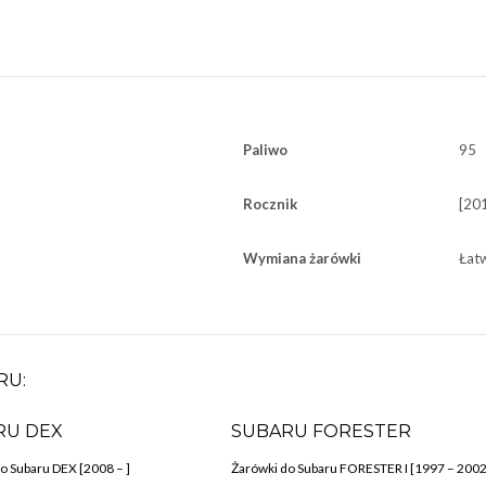
Paliwo
95
Rocznik
[201
Wymiana żarówki
Łat
RU:
RU DEX
SUBARU FORESTER
o Subaru DEX [2008 – ]
Żarówki do Subaru FORESTER I [1997 – 2002