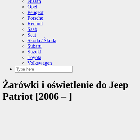
Nissan
Opel
Peugeot
Porsche
Renault
Saab
Seat
Skoda / Škoda
Subaru
Suzuki
Toyota
Volkswagen
Żarówki i oświetlenie do Jeep
Patriot [2006 – ]