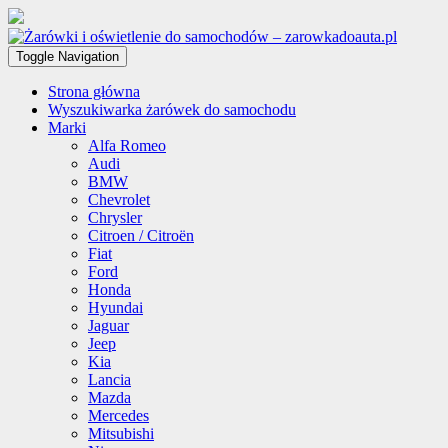
Toggle Navigation
Strona główna
Wyszukiwarka żarówek do samochodu
Marki
Alfa Romeo
Audi
BMW
Chevrolet
Chrysler
Citroen / Citroën
Fiat
Ford
Honda
Hyundai
Jaguar
Jeep
Kia
Lancia
Mazda
Mercedes
Mitsubishi