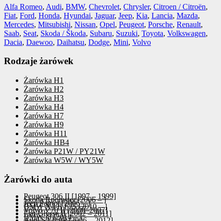
Alfa Romeo
,
Audi
,
BMW
,
Chevrolet
,
Chrysler
,
Citroen / Citroën
,
Fiat
,
Ford
,
Honda
,
Hyundai
,
Jaguar
,
Jeep
,
Kia
,
Lancia
,
Mazda
,
Mercedes
,
Mitsubishi
,
Nissan
,
Opel
,
Peugeot
,
Porsche
,
Renault
,
Saab
,
Seat
,
Skoda / Škoda
,
Subaru
,
Suzuki
,
Toyota
,
Volkswagen
,
Dacia
,
Daewoo
,
Daihatsu
,
Dodge
,
Mini
,
Volvo
Rodzaje żarówek
Żarówka H1
Żarówka H2
Żarówka H3
Żarówka H4
Żarówka H7
Żarówka H9
Żarówka H11
Żarówka HB4
Żarówka P21W / PY21W
Żarówka W5W / WY5W
Żarówki do auta
Peugeot 306 II [1997 – 1999]
Skoda Roomster [2006 – ]
Jeep Patriot [2006 – ]
BMW X3 II F25 [2010 – ]
Volvo V70 II [2000–2007]
Fiat Ulysse II [2002 – 2011]
BMW i8 [2014 – ]
Audi S3 II 8P [2006 – 2012]