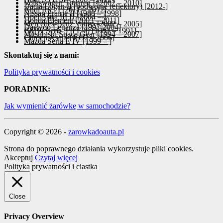
Volkswagen Touareg I [2002 – 2010]
Dacia Logan II [podwójne reflektory) [2012-]
Audi RS3 I [2011 – 2012]
Nissan Prairie II [1988 – 1998]
Opel Astra III H [2004 – ]
Honda Element [2003 – 2011]
Mercedes-Benz Vaneo [2002 – 2005]
Daewoo Leganza [1997-2004]
BMW Seria 3 II E30 [1982 – 1991]
Mitsubishi Space Gear [1994 – 2007]
Citroen Xsara [1997 – 2006]
Mazda Seria E IV [1999 – ]
Skontaktuj się z nami:
Polityka prywatności i cookies
PORADNIK:
Jak wymienić żarówkę w samochodzie?
Copyright © 2026 -
zarowkadoauta.pl
Strona do poprawnego działania wykorzystuje pliki cookies.
Akceptuj
Czytaj więcej
Polityka prywatności i ciastka
Close
Privacy Overview