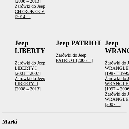
[2008 – 2013]
Żarówki do Jeep
CHEROKEE V
[2014 – ]
Jeep
Jeep PATRIOT
Jeep
LIBERTY
WRAN
Żarówki do Jeep
PATRIOT [2006 – ]
Żarówki do Jeep
Żarówki do 
LIBERTY I
WRANGLER
[2001 – 2007]
[1987 – 1995
Żarówki do Jeep
Żarówki do 
LIBERTY II
WRANGLER
[2008 – 2013]
[1997 – 2006
Żarówki do 
WRANGLER 
[2007 – ]
Marki