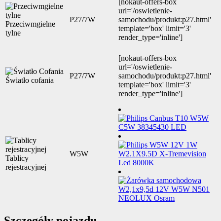
[nokaut-offers-box
url='/oswietlenie-
P27/7W
samochodu/produkt:p27.html'
Przeciwmgielne
template='box' limit='3'
tylne
render_type='inline']
[nokaut-offers-box
url='/oswietlenie-
P27/7W
samochodu/produkt:p27.html'
Światło cofania
template='box' limit='3'
render_type='inline']
W5W
Tablicy
rejestracyjnej
Szczegóły pojazdu