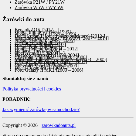
Żarówka P21W / PY21W
Żarówka W5W / WY5W
Żarówki do auta
Renault ZOE [2012 – ]
Honda Shuttle [1994 – 1999]
Nissan Sunny IV [1995 – 1999]
Dacia Logan II [pojedyncze reflektory) [2012-]
Mercedes-Benz Klasa C III W204 [2007 – 2014]
Nissan Serena II [1999 – 2005]
Toyota Venza [2008 – ]
Ford Aspire [1994 – 1997]
Nissan Note I [2004 – ]
Honda Legend IV [2004 – 2012]
Daihatsu Trevis [2006-]
Opel Astra III H [2004 – ]
Daewoo Musso (FJ) [1999-2004]
Chevrolet TrailBlazer I [2000 – 2008]
Mitsubishi Lancer Evolution VIII [2003 – 2005]
Toyota Corolla Verso I [1997 – 2001]
Ford Taurus V [2008 – 2009]
Chevrolet Spark II [2005 – 2009]
Dacia Logan MCV [2007–]
Ford Galaxy II MK2 [2000 – 2006]
Skontaktuj się z nami:
Polityka prywatności i cookies
PORADNIK:
Jak wymienić żarówkę w samochodzie?
Copyright © 2026 -
zarowkadoauta.pl
Strona do poprawnego działania wykorzystuje pliki cookies.