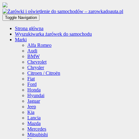
Toggle Navigation
Strona główna
Wyszukiwarka żarówek do samochodu
Marki
Alfa Romeo
Audi
BMW
Chevrolet
Chrysler
Citroen / Citroën
Fiat
Ford
Honda
Hyundai
Jaguar
Jeep
Kia
Lancia
Mazda
Mercedes
Mitsubishi