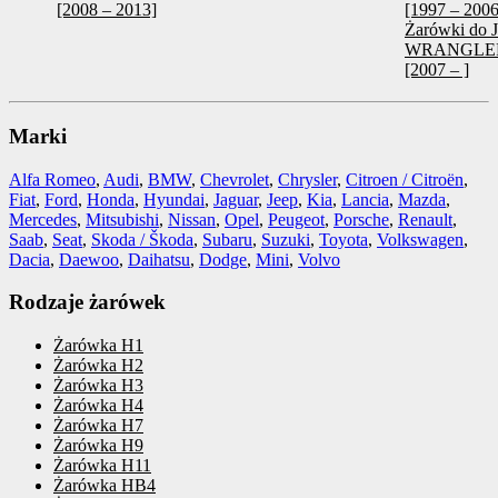
[2008 – 2013]
[1997 – 2006
Żarówki do 
WRANGLER 
[2007 – ]
Marki
Alfa Romeo
,
Audi
,
BMW
,
Chevrolet
,
Chrysler
,
Citroen / Citroën
,
Fiat
,
Ford
,
Honda
,
Hyundai
,
Jaguar
,
Jeep
,
Kia
,
Lancia
,
Mazda
,
Mercedes
,
Mitsubishi
,
Nissan
,
Opel
,
Peugeot
,
Porsche
,
Renault
,
Saab
,
Seat
,
Skoda / Škoda
,
Subaru
,
Suzuki
,
Toyota
,
Volkswagen
,
Dacia
,
Daewoo
,
Daihatsu
,
Dodge
,
Mini
,
Volvo
Rodzaje żarówek
Żarówka H1
Żarówka H2
Żarówka H3
Żarówka H4
Żarówka H7
Żarówka H9
Żarówka H11
Żarówka HB4