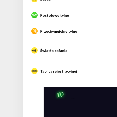
Postojowe tylne
Przeciwmgielne tylne
Światło cofania
Tablicy rejestracyjnej