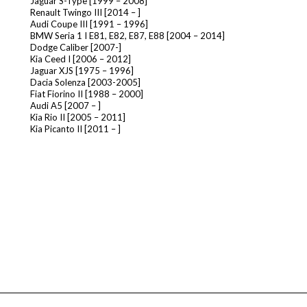
Jaguar S-Type [1999 – 2008]
Renault Twingo III [2014 – ]
Audi Coupe III [1991 – 1996]
BMW Seria 1 I E81, E82, E87, E88 [2004 – 2014]
Dodge Caliber [2007-]
Kia Ceed I [2006 – 2012]
Jaguar XJS [1975 – 1996]
Dacia Solenza [2003-2005]
Fiat Fiorino II [1988 – 2000]
Audi A5 [2007 – ]
Kia Rio II [2005 – 2011]
Kia Picanto II [2011 – ]