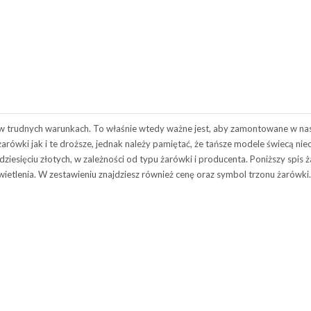
w trudnych warunkach. To właśnie wtedy ważne jest, aby zamontowane w nas
arówki jak i te droższe, jednak należy pamiętać, że tańsze modele świecą nie
udziesięciu złotych, w zależności od typu żarówki i producenta. Poniższy spis
tlenia. W zestawieniu znajdziesz również cenę oraz symbol trzonu żarówki.