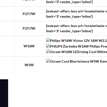
limit='3' render_type='inline']
[nokaut-offers-box url='/oswietlenie
P27/7W
limit='3' render_type='inline']
[nokaut-offers-box url='/oswietlenie
P27/7W
limit='3' render_type='inline']
W16W
W5W