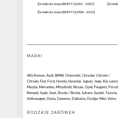
Żarówki do Jeep LIBERTY I [2001 – 2007]
Żarówki
Żarówki do Jeep LIBERTY II [2008 – 2013]
MARKI
Alfa Romeo
,
Audi
,
BMW
,
Chevrolet
,
Chrysler
,
Citroen /
Citroën
,
Fiat
,
Ford
,
Honda
,
Hyundai
,
Jaguar
,
Jeep
,
Kia
,
Lanci
Mazda
,
Mercedes
,
Mitsubishi
,
Nissan
,
Opel
,
Peugeot
,
Porsc
Renault
,
Saab
,
Seat
,
Skoda / Škoda
,
Subaru
,
Suzuki
,
Toyota
,
Volkswagen
,
Dacia
,
Daewoo
,
Daihatsu
,
Dodge
,
Mini
,
Volvo
RODZAJE ŻARÓWEK