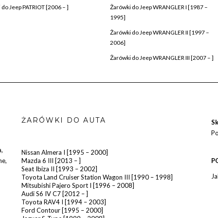
 do Jeep PATRIOT [2006 – ]
Żarówki do Jeep WRANGLER I [1987 –
1995]
Żarówki do Jeep WRANGLER II [1997 –
2006]
Żarówki do Jeep WRANGLER III [2007 – ]
ŻARÓWKI DO AUTA
Sk
Po
a
,
Nissan Almera I [1995 – 2000]
he
,
Mazda 6 III [2013 – ]
P
Seat Ibiza II [1993 – 2002]
Ja
Toyota Land Cruiser Station Wagon III [1990 – 1998]
Mitsubishi Pajero Sport I [1996 – 2008]
Audi S6 IV C7 [2012 – ]
Toyota RAV4 I [1994 – 2003]
Ford Contour [1995 – 2000]