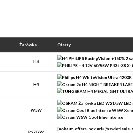
Żarówka
Oferty
H4
H4
W5W
[nokaut-offers-box url='/oswietlenie
P27/7W