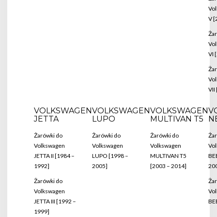
Vo
V [
Żar
Vo
VI 
Żar
Vo
VII
VOLKSWAGEN
VOLKSWAGEN
VOLKSWAGEN
V
JETTA
LUPO
MULTIVAN T5
N
Żarówki do
Żarówki do
Żarówki do
Żar
Volkswagen
Volkswagen
Volkswagen
Vo
JETTA II [1984 –
LUPO [1998 –
MULTIVAN T5
BE
1992]
2005]
[2003 – 2014]
20
Żarówki do
Żar
Volkswagen
Vo
JETTA III [1992 –
BEE
1999]