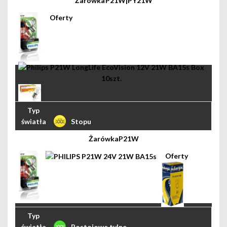
P21W|PY21W
Stopu
P21W
Postojowe tylne