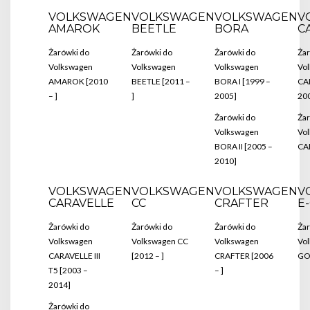
VOLKSWAGEN
VOLKSWAGEN
VOLKSWAGEN
V
AMAROK
BEETLE
BORA
C
Żarówki do
Żarówki do
Żarówki do
Żar
Volkswagen
Volkswagen
Volkswagen
Vo
AMAROK [2010
BEETLE [2011 –
BORA I [1999 –
CAD
– ]
]
2005]
20
Żarówki do
Żar
Volkswagen
Vo
BORA II [2005 –
CAD
2010]
VOLKSWAGEN
VOLKSWAGEN
VOLKSWAGEN
V
CARAVELLE
CC
CRAFTER
E
Żarówki do
Żarówki do
Żarówki do
Żar
Volkswagen
Volkswagen CC
Volkswagen
Vol
CARAVELLE III
[2012 – ]
CRAFTER [2006
GOL
T5 [2003 –
– ]
2014]
Żarówki do