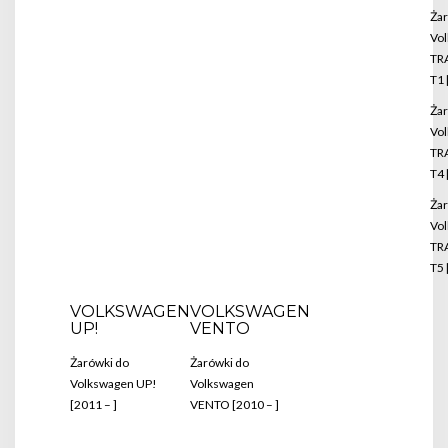
Żar
Vo
TR
T1 
Żar
Vo
TR
T4 
Żar
Vo
TR
T5 
VOLKSWAGEN
VOLKSWAGEN
UP!
VENTO
Żarówki do
Żarówki do
Volkswagen UP!
Volkswagen
[2011 – ]
VENTO [2010 – ]