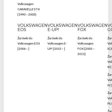
Volkswagen
CARAVELLE II T4
[1990 – 2003]
VOLKSWAGEN
VOLKSWAGEN
VOLKSWAGEN
V
EOS
E-UP!
FOX
G
Żarówki do
Żarówki do
Żarówki do
Żar
Volkswagen EOS
Volkswagen E-
Volkswagen
Vo
[2006 – ]
UP! [2013 – ]
FOX [2003 –
II 
2011]
Żar
Vo
III
Żar
Vo
IV 
Żar
Vo
PLU
Żar