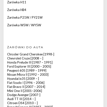
Żarówka H11
Żarówka HB4
Żarówka P21W / PY21W
Żarówka W5W / WY5W
ŻARÓWKI DO AUTA
Chrysler Grand Cherokee [1998-]
Chevrolet Cruze [2008 – ]
Honda Prelude III [1987 – 1991]
Ford Explorer III [2000 – 2005]
Peugeot 605 [1989 – 1999]
Nissan Micra II [1992 – 2003]
Hyundai ix35 [2009 – ]
Fiat Scudo I [1996 – 2006]
Fiat Bravo II [2007 – 2014]
Mini One II [2001–2006]
Dodge Avenger [2007-]
Audi TT III [2014 – ]
Citroen DS4 [2010 – ]