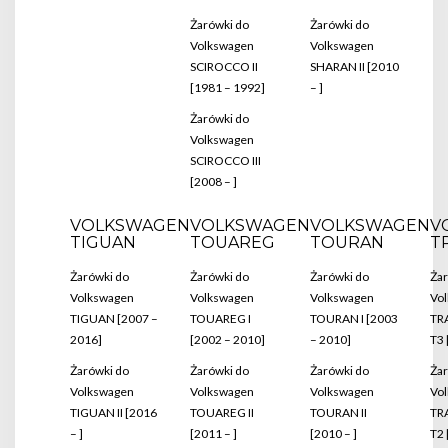
Żarówki do
Żarówki do
Volkswagen
Volkswagen
SCIROCCO II
SHARAN II [2010
[1981 – 1992]
– ]
Żarówki do
Volkswagen
SCIROCCO III
[2008 – ]
VOLKSWAGEN
VOLKSWAGEN
VOLKSWAGEN
V
TIGUAN
TOUAREG
TOURAN
T
Żarówki do
Żarówki do
Żarówki do
Żar
Volkswagen
Volkswagen
Volkswagen
Vo
TIGUAN [2007 –
TOUAREG I
TOURAN I [2003
TR
2016]
[2002 – 2010]
– 2010]
T3 
Żarówki do
Żarówki do
Żarówki do
Żar
Volkswagen
Volkswagen
Volkswagen
Vo
TIGUAN II [2016
TOUAREG II
TOURAN II
TR
– ]
[2011 – ]
[2010 – ]
T2 