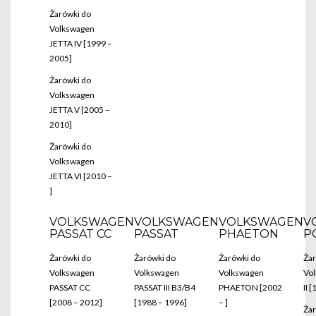
Żarówki do
Volkswagen
JETTA IV [1999 –
2005]
Żarówki do
Volkswagen
JETTA V [2005 –
2010]
Żarówki do
Volkswagen
JETTA VI [2010 –
]
VOLKSWAGEN
VOLKSWAGEN
VOLKSWAGEN
V
PASSAT CC
PASSAT
PHAETON
P
Żarówki do
Żarówki do
Żarówki do
Żar
Volkswagen
Volkswagen
Volkswagen
Vo
PASSAT CC
PASSAT III B3/B4
PHAETON [2002
II 
[2008 – 2012]
[1988 – 1996]
– ]
Żar