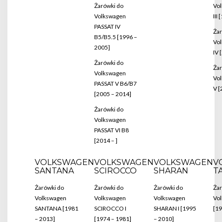
Żarówki do
Vo
Volkswagen
III
PASSAT IV
Żar
B5/B5.5 [1996 –
Vo
2005]
IV 
Żarówki do
Żar
Volkswagen
Vo
PASSAT V B6/B7
V [
[2005 – 2014]
Żarówki do
Volkswagen
PASSAT VI B8
[2014 – ]
VOLKSWAGEN
VOLKSWAGEN
VOLKSWAGEN
V
SANTANA
SCIROCCO
SHARAN
T
Żarówki do
Żarówki do
Żarówki do
Żar
Volkswagen
Volkswagen
Volkswagen
Vo
SANTANA [1981
SCIROCCO I
SHARAN I [1995
[19
– 2013]
[1974 – 1981]
– 2010]