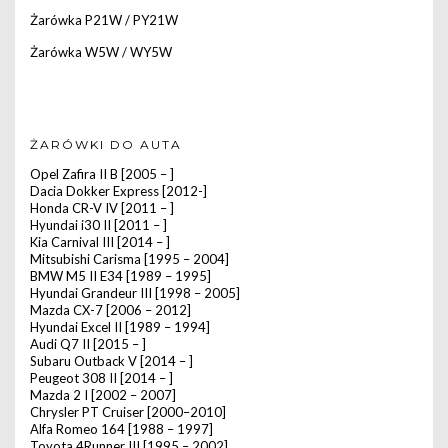
Żarówka P21W / PY21W
Żarówka W5W / WY5W
ŻARÓWKI DO AUTA
Opel Zafira II B [2005 – ]
Dacia Dokker Express [2012-]
Honda CR-V IV [2011 – ]
Hyundai i30 II [2011 – ]
Kia Carnival III [2014 – ]
Mitsubishi Carisma [1995 – 2004]
BMW M5 II E34 [1989 – 1995]
Hyundai Grandeur III [1998 – 2005]
Mazda CX-7 [2006 – 2012]
Hyundai Excel II [1989 – 1994]
Audi Q7 II [2015 – ]
Subaru Outback V [2014 – ]
Peugeot 308 II [2014 – ]
Mazda 2 I [2002 – 2007]
Chrysler PT Cruiser [2000–2010]
Alfa Romeo 164 [1988 – 1997]
Toyota 4Runner III [1995 – 2002]