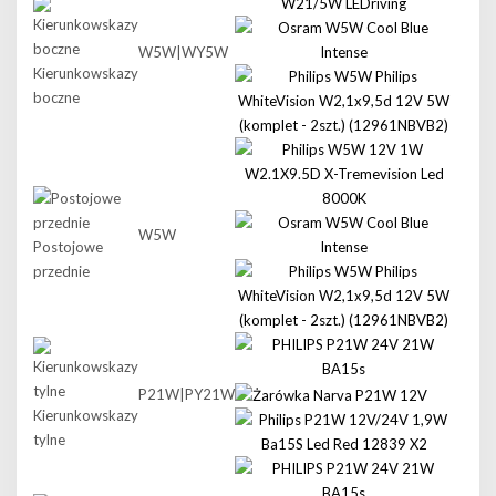
W5W|WY5W
Kierunkowskazy
boczne
W5W
Postojowe
przednie
P21W|PY21W
Kierunkowskazy
tylne