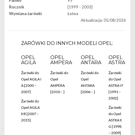
Paliwo
95
Rocznik
[1999 - 2003]
Wymiana żarówki
Łatwa
Aktualizacja: 05/08/2026
ŻARÓWKI DO INNYCH MODELI OPEL:
OPEL
OPEL
OPEL
OPEL
AGILA
AMPERA
ANTARA
ASTRA
Żarówki do
Żarówki do
Żarówki do
Żarówki
Opel AGILA I
Opel
Opel
do Opel
A [2000 –
AMPERA
ANTARA
ASTRA I F
2007]
[2010 – ]
[2006 – ]
[1991 –
2002]
Żarówki do
Opel AGILA
Żarówki
II B [2007 –
do Opel
2015]
ASTRA II
G [1998
– 2009]