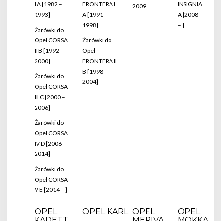
I A [1982 –
FRONTERA I
INSIGNIA
2009]
1993]
A [1991 –
A [2008
1998]
– ]
Żarówki do
Opel CORSA
Żarówki do
II B [1992 –
Opel
2000]
FRONTERA II
B [1998 –
Żarówki do
2004]
Opel CORSA
III C [2000 –
2006]
Żarówki do
Opel CORSA
IV D [2006 –
2014]
Żarówki do
Opel CORSA
V E [2014 – ]
OPEL
OPEL KARL
OPEL
OPEL
KADETT
MERIVA
MOKKA