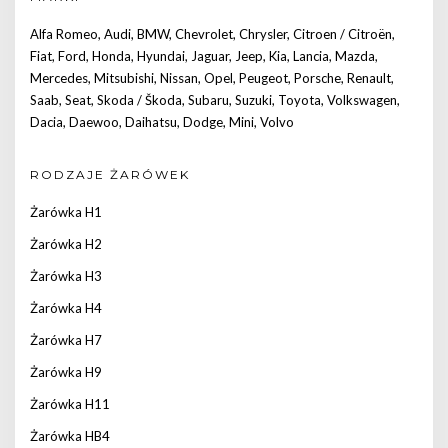
Alfa Romeo
,
Audi
,
BMW
,
Chevrolet
,
Chrysler
,
Citroen / Citroën
,
Fiat
,
Ford
,
Honda
,
Hyundai
,
Jaguar
,
Jeep
,
Kia
,
Lancia
,
Mazda
,
Mercedes
,
Mitsubishi
,
Nissan
,
Opel
,
Peugeot
,
Porsche
,
Renault
,
Saab
,
Seat
,
Skoda / Škoda
,
Subaru
,
Suzuki
,
Toyota
,
Volkswagen
,
Dacia
,
Daewoo
,
Daihatsu
,
Dodge
,
Mini
,
Volvo
RODZAJE ŻARÓWEK
Żarówka H1
Żarówka H2
Żarówka H3
Żarówka H4
Żarówka H7
Żarówka H9
Żarówka H11
Żarówka HB4