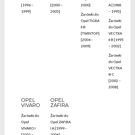
[1996 –
[2000 –
2000]
A [1988
1999]
2005]
– 1995]
Żarówki do
Opel TIGRA
Żarówki
II B
do Opel
[TWINTOP]
VECTRA
[2004 –
II B [1995
2009]
– 2002]
Żarówki
do Opel
VECTRA
III C
[2002 –
2008]
OPEL
OPEL
VIVARO
ZAFIRA
Żarówki do
Żarówki do
Opel
Opel ZAFIRA
VIVARO I
I A [1999 –
[2001 –
2006]