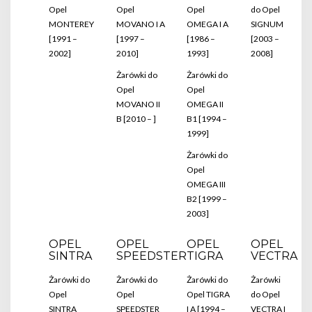
Opel
Opel
Opel
do Opel
MONTEREY
MOVANO I A
OMEGA I A
SIGNUM
[1991 –
[1997 –
[1986 –
[2003 –
2002]
2010]
1993]
2008]
Żarówki do
Żarówki do
Opel
Opel
MOVANO II
OMEGA II
B [2010 – ]
B1 [1994 –
1999]
Żarówki do
Opel
OMEGA III
B2 [1999 –
2003]
OPEL
OPEL
OPEL
OPEL
SINTRA
SPEEDSTER
TIGRA
VECTRA
Żarówki do
Żarówki do
Żarówki do
Żarówki
Opel
Opel
Opel TIGRA
do Opel
SINTRA
SPEEDSTER
I A [1994 –
VECTRA I