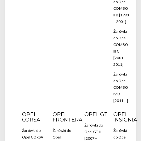
do Opel
COMBO
II B [1993
– 2001]
Żarówki
do Opel
COMBO
III C
[2001 –
2011]
Żarówki
do Opel
COMBO
IV D
[2011 – ]
OPEL
OPEL
OPEL GT
OPEL
CORSA
FRONTERA
INSIGNIA
Żarówki do
Żarówki do
Żarówki do
Żarówki
Opel GT II
Opel CORSA
Opel
do Opel
[2007 –