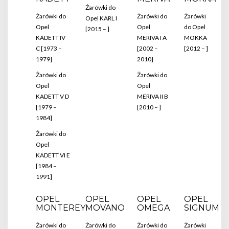
Żarówki do
Żarówki do
Żarówki do
Żarówki
Opel KARL I
Opel
Opel
do Opel
[2015 – ]
KADETT IV
MERIVA I A
MOKKA
C [1973 –
[2002 –
[2012 – ]
1979]
2010]
Żarówki do
Żarówki do
Opel
Opel
KADETT V D
MERIVA II B
[1979 –
[2010 – ]
1984]
Żarówki do
Opel
KADETT VI E
[1984 –
1991]
OPEL
OPEL
OPEL
OPEL
MONTEREY
MOVANO
OMEGA
SIGNUM
Żarówki do
Żarówki do
Żarówki do
Żarówki