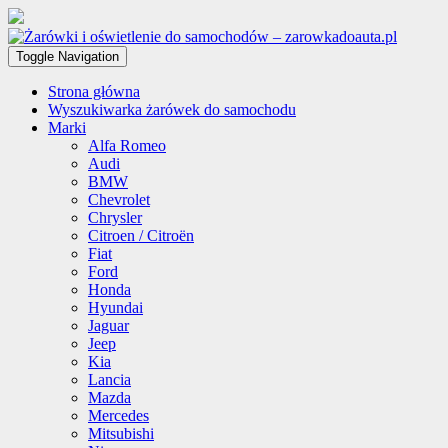
Toggle Navigation
Strona główna
Wyszukiwarka żarówek do samochodu
Marki
Alfa Romeo
Audi
BMW
Chevrolet
Chrysler
Citroen / Citroën
Fiat
Ford
Honda
Hyundai
Jaguar
Jeep
Kia
Lancia
Mazda
Mercedes
Mitsubishi