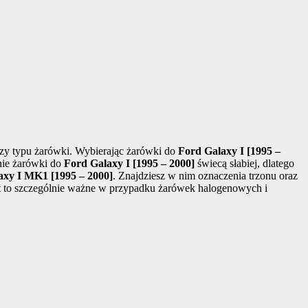
zy typu żarówki. Wybierając żarówki do
Ford Galaxy I [1995 –
anie żarówki do
Ford Galaxy I [1995 – 2000]
świecą słabiej, dlatego
axy I MK1 [1995 – 2000]
. Znajdziesz w nim oznaczenia trzonu oraz
st to szczególnie ważne w przypadku żarówek halogenowych i