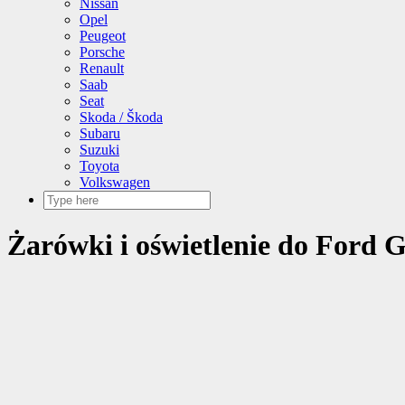
Nissan
Opel
Peugeot
Porsche
Renault
Saab
Seat
Skoda / Škoda
Subaru
Suzuki
Toyota
Volkswagen
Żarówki i oświetlenie do Ford 