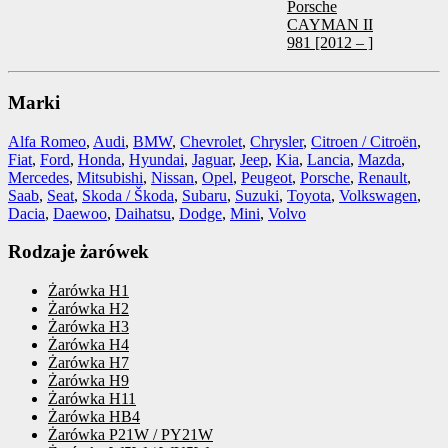
Porsche
CAYMAN II
981 [2012 – ]
Marki
Alfa Romeo
,
Audi
,
BMW
,
Chevrolet
,
Chrysler
,
Citroen / Citroën
,
Fiat
,
Ford
,
Honda
,
Hyundai
,
Jaguar
,
Jeep
,
Kia
,
Lancia
,
Mazda
,
Mercedes
,
Mitsubishi
,
Nissan
,
Opel
,
Peugeot
,
Porsche
,
Renault
,
Saab
,
Seat
,
Skoda / Škoda
,
Subaru
,
Suzuki
,
Toyota
,
Volkswagen
,
Dacia
,
Daewoo
,
Daihatsu
,
Dodge
,
Mini
,
Volvo
Rodzaje żarówek
Żarówka H1
Żarówka H2
Żarówka H3
Żarówka H4
Żarówka H7
Żarówka H9
Żarówka H11
Żarówka HB4
Żarówka P21W / PY21W