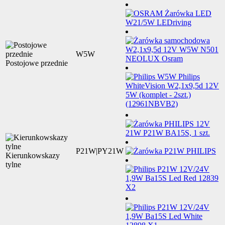
W5W
Postojowe przednie
P21W|PY21W
Kierunkowskazy
tylne