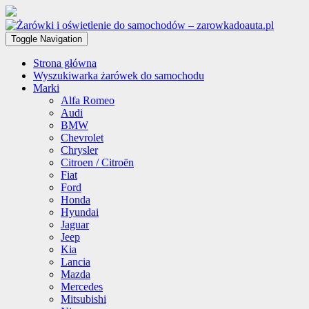
Toggle Navigation
Strona główna
Wyszukiwarka żarówek do samochodu
Marki
Alfa Romeo
Audi
BMW
Chevrolet
Chrysler
Citroen / Citroën
Fiat
Ford
Honda
Hyundai
Jaguar
Jeep
Kia
Lancia
Mazda
Mercedes
Mitsubishi