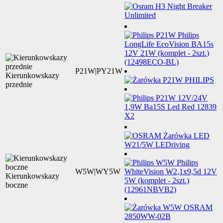
P21W|PY21W
Kierunkowskazy
przednie
W5W|WY5W
Kierunkowskazy
boczne