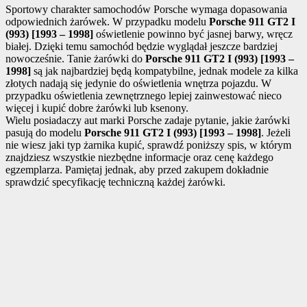
Sportowy charakter samochodów Porsche wymaga dopasowania
odpowiednich żarówek. W przypadku modelu
Porsche 911 GT2 I
(993) [1993 – 1998]
oświetlenie powinno być jasnej barwy, wręcz
białej. Dzięki temu samochód będzie wyglądał jeszcze bardziej
nowocześnie. Tanie żarówki do
Porsche 911 GT2 I (993) [1993 –
1998]
są jak najbardziej będą kompatybilne, jednak modele za kilka
złotych nadają się jedynie do oświetlenia wnętrza pojazdu. W
przypadku oświetlenia zewnętrznego lepiej zainwestować nieco
więcej i kupić dobre żarówki lub ksenony.
Wielu posiadaczy aut marki Porsche zadaje pytanie, jakie żarówki
pasują do modelu
Porsche 911 GT2 I (993) [1993 – 1998]
. Jeżeli
nie wiesz jaki typ żarnika kupić, sprawdź poniższy spis, w którym
znajdziesz wszystkie niezbędne informacje oraz cenę każdego
egzemplarza. Pamiętaj jednak, aby przed zakupem dokładnie
sprawdzić specyfikację techniczną każdej żarówki.