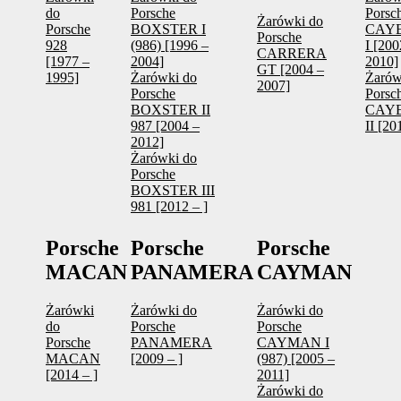
do
Porsche
Porsc
Żarówki do
Porsche
BOXSTER I
CAY
Porsche
928
(986) [1996 –
I [200
CARRERA
[1977 –
2004]
2010]
GT [2004 –
1995]
Żarówki do
Żarów
2007]
Porsche
Porsc
BOXSTER II
CAY
987 [2004 –
II [20
2012]
Żarówki do
Porsche
BOXSTER III
981 [2012 – ]
Porsche
Porsche
Porsche
MACAN
PANAMERA
CAYMAN
Żarówki
Żarówki do
Żarówki do
do
Porsche
Porsche
Porsche
PANAMERA
CAYMAN I
MACAN
[2009 – ]
(987) [2005 –
[2014 – ]
2011]
Żarówki do