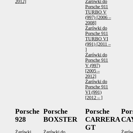
2012]
Żarówki do
Porsche 911
TURBO V
(997) [2006 –
2008]
Żarówki do
Porsche 911
TURBO VI
(991) [2011 –
]
Żarówki do
Porsche 911
V (997)
[2005 –
2012]
Żarówki do
Porsche 911
VI (991)
[2012 – ]
Porsche
Porsche
Porsche
Por
928
BOXSTER
CARRERA
CA
GT
Żarówki
Żarówki do
Żarów