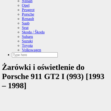
Nissan
Opel
Peugeot
Porsche
Renault
Saab
Seat
Skoda / Škoda
Subaru
Suzuki
Toyota
Volkswagen
Żarówki i oświetlenie do
Porsche 911 GT2 I (993) [1993
– 1998]