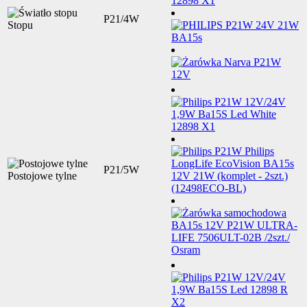
P21/4W
Stopu
P21/5W
Postojowe tylne