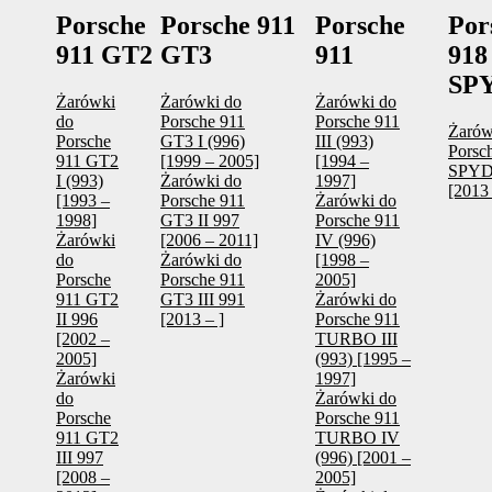
Porsche
Porsche 911
Porsche
Por
911 GT2
GT3
911
918
SP
Żarówki
Żarówki do
Żarówki do
do
Porsche 911
Porsche 911
Żarów
Porsche
GT3 I (996)
III (993)
Porsc
911 GT2
[1999 – 2005]
[1994 –
SPY
I (993)
Żarówki do
1997]
[2013 
[1993 –
Porsche 911
Żarówki do
1998]
GT3 II 997
Porsche 911
Żarówki
[2006 – 2011]
IV (996)
do
Żarówki do
[1998 –
Porsche
Porsche 911
2005]
911 GT2
GT3 III 991
Żarówki do
II 996
[2013 – ]
Porsche 911
[2002 –
TURBO III
2005]
(993) [1995 –
Żarówki
1997]
do
Żarówki do
Porsche
Porsche 911
911 GT2
TURBO IV
III 997
(996) [2001 –
[2008 –
2005]