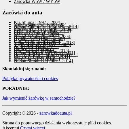
Żarówka W5W / WY5W
Żarówki do auta
Kia Shuma [1997 – 2004]
Volkswagen Golf Plus [2004 – ]
Nissan Pathfinder III [2004 – 2014]
Mazda Seria B V [1998 – 2006]
Renault Trafic II [2001 – 2014]
Renault Scenic III [2009 – ]
Saab 9-7X [2005 – 2009]
Nissan Frontier I [1997 – 2004]
Hyundai XG [1998 – 2005]
Ford Sierra [1982 – 1993]
Subaru Forester III [2008 – 2013]
Toyota Hilux VI [1997 – 2005]
Audi S8 III D4 [2012 – ]
Citroen DS5 [2011 – ]
Ford Taurus VI [2010 – 2015]
Nissan Bluebird V [1996 – 2001]
Opel Zafira III C [Tourer] [2011 – ]
Chevrolet Epica [2006 – 2011]
Toyota Verso-S [2010 – ]
Nissan Murano II [2007 – 2014]
Skontaktuj się z nami:
Polityka prywatności i cookies
PORADNIK:
Jak wymienić żarówkę w samochodzie?
Copyright © 2026 -
zarowkadoauta.pl
Strona do poprawnego działania wykorzystuje pliki cookies.
Akceptuj
Czytaj więcej